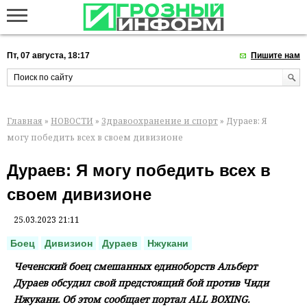
Пт, 07 августа, 18:17
Пишите нам
Главная
»
НОВОСТИ
»
Здравоохранение и спорт
» Дураев: Я
могу победить всех в своем дивизионе
Дураев: Я могу победить всех в
своем дивизионе
25.03.2023 21:11
Боец
Дивизион
Дураев
Нжукани
Чеченский боец смешанных единоборств Альберт
Дураев обсудил свой предстоящий бой против Чиди
Нжукани. Об этом сообщает портал ALL BOXING.