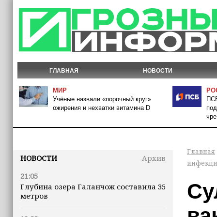
ГЛАВНАЯ
НОВОСТИ
МИР
РО
Учёные назвали «порочный круг»
ПСБ
ожирения и нехватки витамина D
под
чре
Главная
НОВОСТИ
Архив
инфекци
21:05
Су
Глубина озера Галанчож составила 35
метров
ва