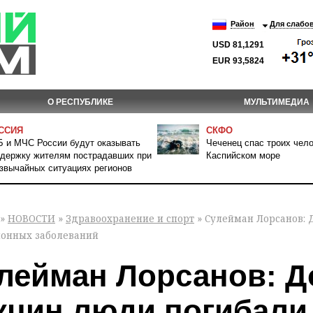
Район
Для слабо
USD 81,1291
EUR 93,5824
О РЕСПУБЛИКЕ
МУЛЬТИМЕДИА
ССИЯ
СКФО
 и МЧС России будут оказывать
Чеченец спас троих чело
держку жителям пострадавших при
Каспийском море
звычайных ситуациях регионов
»
НОВОСТИ
»
Здравоохранение и спорт
» Сулейман Лорсанов: 
онных заболеваний
лейман Лорсанов: Д
кцин люди погибали