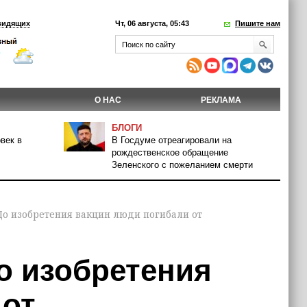
видящих
Чт, 06 августа, 05:43
Пишите нам
О НАС
РЕКЛАМА
БЛОГИ
век в
В Госдуме отреагировали на
рождественское обращение
Зеленского с пожеланием смерти
До изобретения вакцин люди погибали от
о изобретения
 от