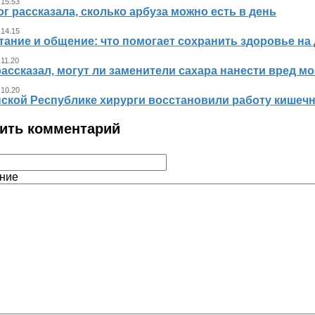
 15.53
г рассказала, сколько арбуза можно есть в день
 14.15
тание и общение: что помогает сохранить здоровье на
 11.20
ассказал, могут ли заменители сахара нанести вред мо
 10.20
ской Республике хирурги восстановили работу кишечни
ить комментарий
ние