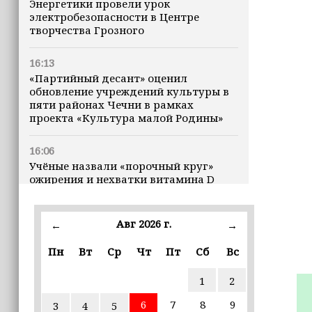
Энергетики провели урок
электробезопасности в Центре
творчества Грозного
16:13
«Партийный десант» оценил
обновление учреждений культуры в
пяти районах Чечни в рамках
проекта «Культура малой Родины»
16:06
Учёные назвали «порочный круг»
ожирения и нехватки витамина D
16:00
Авг 2026 г.
←
→
В Чеченской Республике начинается
история профессионального хоккея
Пн
Вт
Ср
Чт
Пт
Сб
Вс
15:55
1
2
В Чеченской Республики
избирательные комиссии
6
7
8
9
3
4
5