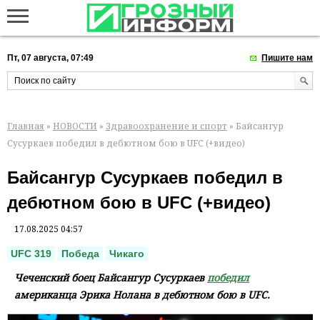
Пт, 07 августа, 07:49
Пишите нам
Главная
»
НОВОСТИ
»
Здравоохранение и спорт
» Байсангур
Сусуркаев победил в дебютном бою в UFC (+видео)
Байсангур Сусуркаев победил в
дебютном бою в UFC (+видео)
17.08.2025 04:57
UFC 319
Победа
Чикаго
Чеченский боец Байсангур Сусуркаев
победил
американца Эрика Нолана в дебютном бою в UFC.