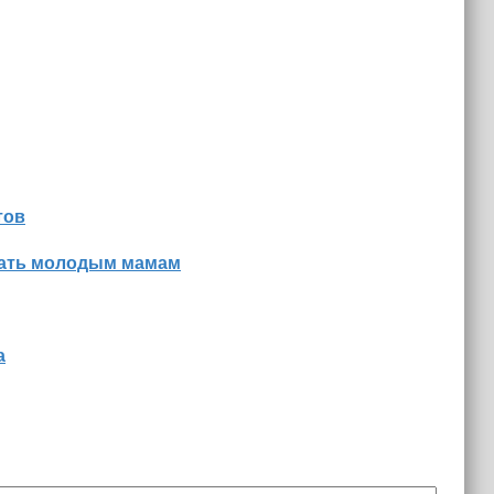
тов
знать молодым мамам
а