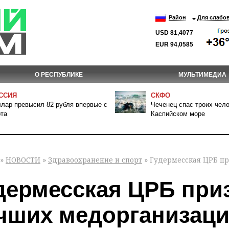
Район
Для слабо
USD 81,4077
EUR 94,0585
О РЕСПУБЛИКЕ
МУЛЬТИМЕДИА
ССИЯ
СКФО
лар превысил 82 рубля впервые с
Чеченец спас троих чело
та
Каспийском море
»
НОВОСТИ
»
Здравоохранение и спорт
» Гудермесская ЦРБ пр
дермесская ЦРБ при
чших медорганизаци