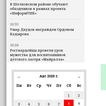
В Шелковском районе обучают
обходчиков в рамках проекта
«ИнформУИК»
16:55
Умар Даудов награжден Орденом
Кадырова
16:34
Росгвардейцы провели урок
мужества для воспитанников
детского лагеря «Майралла»
16:30
Дмитрий Чернышенко: Внутренний
Авг 2026 г.
←
→
туризм в России вырос на 4,3%,
въездной — на 20,1%
Пн
Вт
Ср
Чт
Пт
Сб
Вс
1
2
16:28
Из бюджета Чечни дополнительно
8
9
3
4
5
6
7
выделено 505 млн рублей