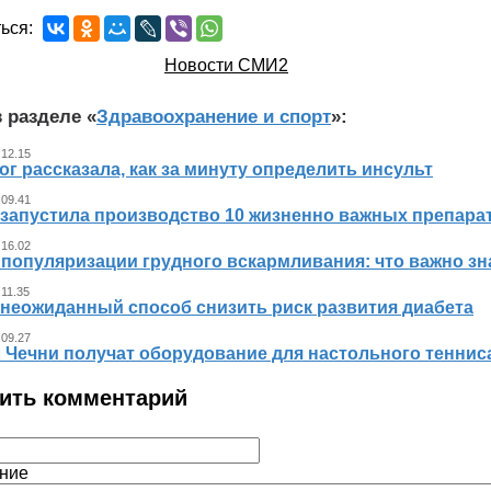
ься:
Новости СМИ2
 разделе «
Здравоохранение и спорт
»:
 12.15
г рассказала, как за минуту определить инсульт
 09.41
 запустила производство 10 жизненно важных препара
 16.02
 популяризации грудного вскармливания: что важно 
 11.35
 неожиданный способ снизить риск развития диабета
 09.27
л Чечни получат оборудование для настольного теннис
ить комментарий
ние