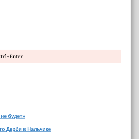
trl+Enter
 не будет»
го Дерби в Нальчике