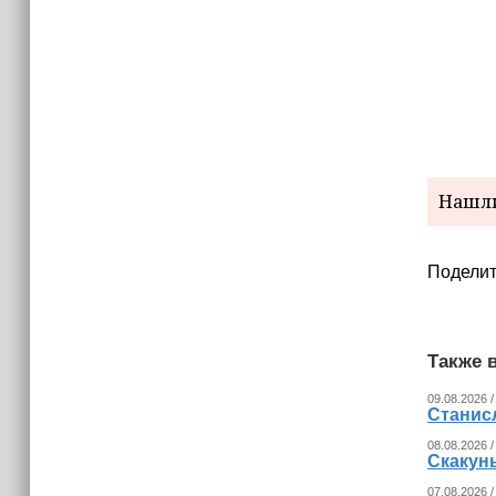
направлении
16:45
В Грозном временно ограничат
движение на улице Х. Орзамиева
Нашли
Поделит
Также в
09.08.2026 /
Станисл
08.08.2026 /
Скакун
07.08.2026 /