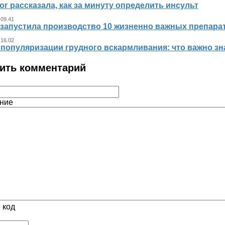
г рассказала, как за минуту определить инсульт
 09.41
 запустила производство 10 жизненно важных препара
 16.02
 популяризации грудного вскармливания: что важно 
ить комментарий
ние
 код