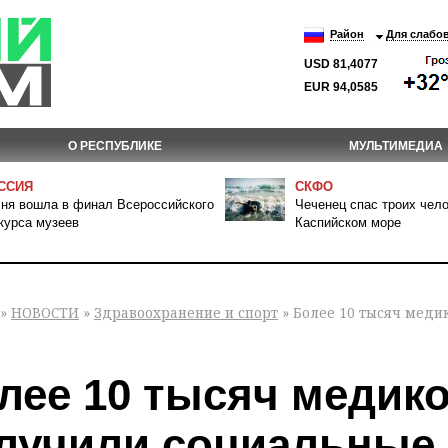
Район
Для слабо
USD 81,4077
EUR 94,0585
О РЕСПУБЛИКЕ
МУЛЬТИМЕДИА
ССИЯ
СКФО
ня вошла в финал Всероссийского
Чеченец спас троих чело
курса музеев
Каспийском море
»
НОВОСТИ
»
Здравоохранение и спорт
» Более 10 тысяч меди
лее 10 тысяч медик
лучили социальные 