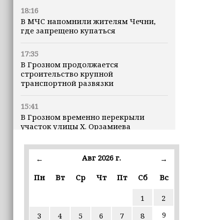
18:16
В МЧС напомнили жителям Чечни,
где запрещено купаться
17:35
В Грозном продолжается
строительство крупной
транспортной развязки
15:41
В Грозном временно перекрыли
участок улицы Х. Орзамиева
14:17
Авг 2026 г.
←
→
Станислав Черчесов: «В Воронеже
нам никто подарков делать не
Пн
Вт
Ср
Чт
Пт
Сб
Вс
будет»
1
2
13:08
Муслим Байтазиев: Ахмат-Хаджи
9
3
4
5
6
7
8