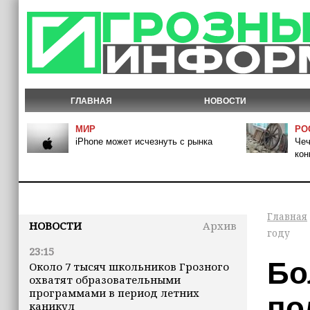
ГЛАВНАЯ
НОВОСТИ
МИР
РО
iPhone может исчезнуть с рынка
Чеч
кон
Главная
НОВОСТИ
Архив
году
23:15
Бо
Около 7 тысяч школьников Грозного
охватят образовательными
программами в период летних
по
каникул