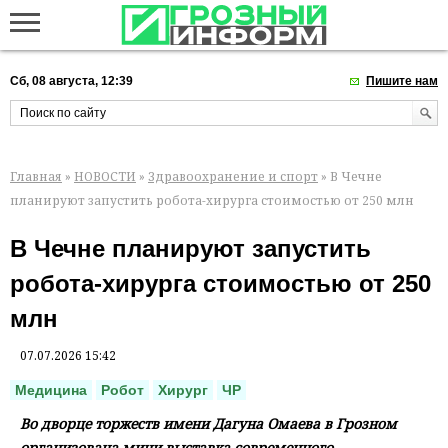
Сб, 08 августа, 12:39
Пишите нам
Главная
»
НОВОСТИ
»
Здравоохранение и спорт
» В Чечне
планируют запустить робота-хирурга стоимостью от 250 млн
В Чечне планируют запустить
робота-хирурга стоимостью от 250
млн
07.07.2026 15:42
Медицина
Робот
Хирург
ЧР
Во дворце торжеств имени Дагуна Омаева в Грозном
организована мини-выставка современного