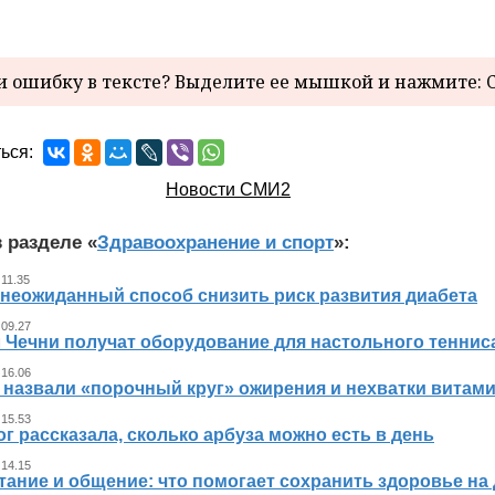
 ошибку в тексте? Выделите ее мышкой и нажмите: C
ься:
Новости СМИ2
 разделе «
Здравоохранение и спорт
»:
 11.35
 неожиданный способ снизить риск развития диабета
 09.27
л Чечни получат оборудование для настольного теннис
 16.06
 назвали «порочный круг» ожирения и нехватки витам
 15.53
г рассказала, сколько арбуза можно есть в день
 14.15
тание и общение: что помогает сохранить здоровье на