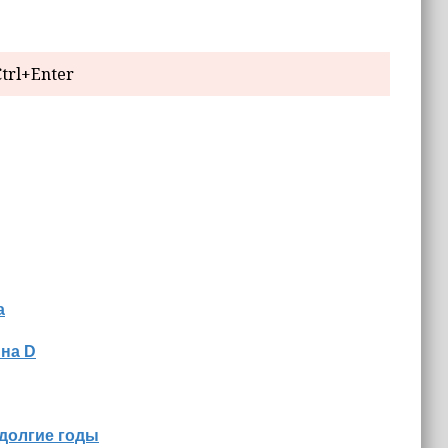
trl+Enter
а
ина D
 долгие годы