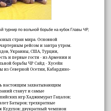
й турнир по вольной борьбе на кубок Главы ЧР,
азных стран мира. Основной
чартерным рейсом и завтра утром.
дов, Украины, США, Турции,
сть и первые гости - из Армении и
льной борьбы ЧР Сайд - Хусейн
цы из Северной Осетии, Кабардино-
ать настоящим захватывающим
заний станут и самые
пийских игр Хаджимурат Гацалов;
лет Батыров; трехкратные
к Кудухов; двукратный чемпион