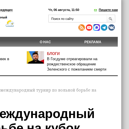
видящих
Чт, 06 августа, 11:50
Пишите нам
О НАС
РЕКЛАМА
БЛОГИ
век в
В Госдуме отреагировали на
рождественское обращение
Зеленского с пожеланием смерти
II международный турнир по вольной борьбе на
 международный
ьбе на кубок