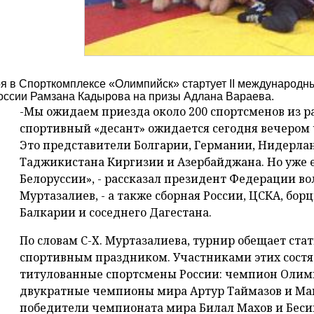
ря в Спорткомплексе «Олимпийск» стартует II международны
оссии Рамзана Кадырова на призы Адлана Вараева.
-Мы ожидаем приезда около 200 спортсменов из р
спортивный «десант» ожидается сегодня вечером 
Это представители Болгарии, Германии, Нидерлан
Таджикистана Киргизии и Азербайджана. Но уже е
Белоруссии», - рассказал президент Федерации во
Муртазалиев, - а также сборная России, ЦСКА, бор
Балкарии и соседнего Дагестана.
По словам С-Х. Муртазалиева, турнир обещает ст
спортивным праздником. Участниками этих состя
титулованные спортсмены России: чемпион Олим
двукратные чемпионы мира Артур Таймазов и Мав
победители чемпионата мира Билал Махов и Беси