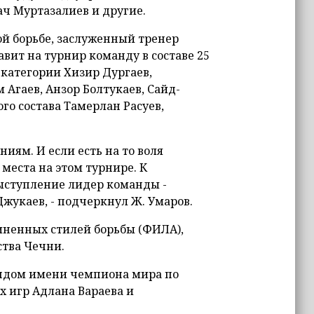
ч Муртазалиев и другие.
ой борьбе, заслуженный тренер
авит на турнир команду в составе 25
 категории Хизир Дургаев,
 Агаев, Анзор Болтукаев, Сайд-
го состава Тамерлан Расуев,
ниям. И если есть на то воля
еста на этом турнире. К
ыступление лидер команды -
жукаев, - подчеркнул Ж. Умаров.
ненных стилей борьбы (ФИЛА),
ства Чечни.
ндом имени чемпиона мира по
х игр Адлана Вараева и