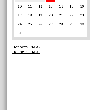
сборов 2026 года
10
11
12
13
14
15
16
17
18
19
20
21
22
23
09:27
25 школ Чечни получат оборудование
24
25
26
27
28
29
30
для настольного тенниса
31
09:26
ПВО за ночь сбила 605 украинских
Новости СМИ2
БПЛА
Новости СМИ2
09:20
В России предложили финансово
поддержать семьи школьников
перед началом учебного года
21:05
Глубина озера Галанчож составила 35
метров