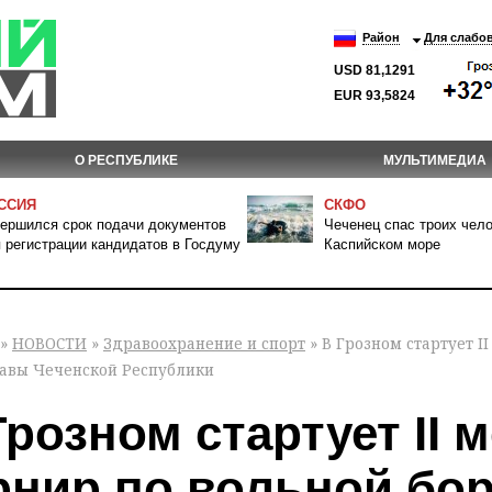
Район
Для слабо
USD 81,1291
EUR 93,5824
О РЕСПУБЛИКЕ
МУЛЬТИМЕДИА
ССИЯ
СКФО
ершился срок подачи документов
Чеченец спас троих чело
 регистрации кандидатов в Госдуму
Каспийском море
»
НОВОСТИ
»
Здравоохранение и спорт
» В Грозном стартует 
лавы Чеченской Республики
Грозном стартует II
рнир по вольной бор