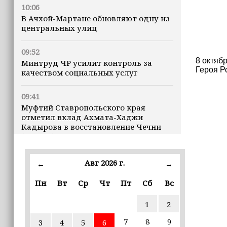
10:06
В Ачхой-Мартане обновляют одну из
центральных улиц
09:52
8 октяб
Минтруд ЧР усилит контроль за
Героя Р
качеством социальных услуг
09:41
Муфтий Ставропольского края
отметил вклад Ахмата-Хаджи
Кадырова в восстановление Чечни
(+видео)
09:40
Авг 2026 г.
←
→
В Луну врезался кусок ракеты SpaceX
весом в четыре тонны
Пн
Вт
Ср
Чт
Пт
Сб
Вс
1
2
09:30
Всего за семь дней «Человек‑паук:
7
8
9
3
4
5
6
Новый день» стал лидером кассовых