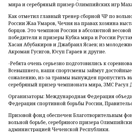
мира и серебряный призер Олимпийских игр Маха
Как отметил главный тренер сборной ЧР по вольн
России Жаа Умаров, Чечня на правах хозяина выст
борцов. Это чемпион России в абсолютной весовой
победители и призеры Кубка мира и России Рустам
Хасан Абубакиров и Джабраил Ясаев; из молодежно
Акроман Гусигов, Юсуп Гараев и другие.
-Ребята очень серьезно подготовились к соревнова
Всевышнего, наши спортсмены займут достойные м
сожалению, из-за травмы вынужден пропустить в
серебряный призер чемпионата мира, ЗМС Расул Д
Организаторы: Международная Федерация объеди
Федерация спортивной борьбы России, Правитель
Призовой фонд обеспечен Благотворительным фо
вольной борьбе, серебряного призера Олимпийски
администрацией Чеченской Республики.