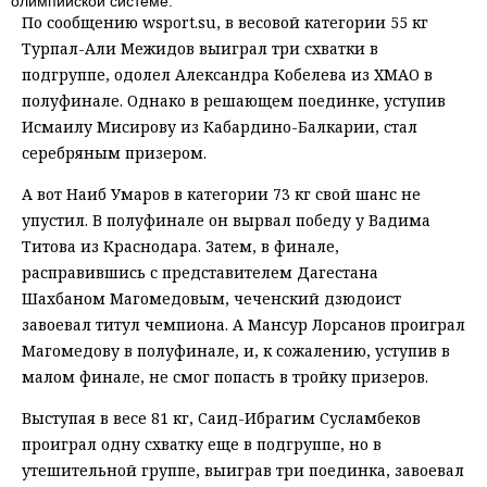
олимпийской системе.
По сообщению wsport.su, в весовой категории 55 кг
Турпал-Али Межидов выиграл три схватки в
подгруппе, одолел Александра Кобелева из ХМАО в
полуфинале. Однако в решающем поединке, уступив
Исмаилу Мисирову из Кабардино-Балкарии, стал
серебряным призером.
А вот Наиб Умаров в категории 73 кг свой шанс не
упустил. В полуфинале он вырвал победу у Вадима
Титова из Краснодара. Затем, в финале,
расправившись с представителем Дагестана
Шахбаном Магомедовым, чеченский дзюдоист
завоевал титул чемпиона. А Мансур Лорсанов проиграл
Магомедову в полуфинале, и, к сожалению, уступив в
малом финале, не смог попасть в тройку призеров.
Выступая в весе 81 кг, Саид-Ибрагим Сусламбеков
проиграл одну схватку еще в подгруппе, но в
утешительной группе, выиграв три поединка, завоевал