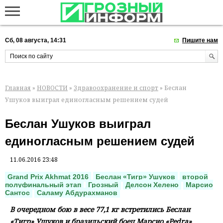
Сб, 08 августа, 14:31
Пишите нам
Главная
»
НОВОСТИ
»
Здравоохранение и спорт
» Беслан
Ушуков выиграл единогласным решением судей
Беслан Ушуков выиграл
единогласным решением судей
11.06.2016 23:48
Grand Prix Akhmat 2016
Беслан «Тигр» Ушуков
второй
полуфинальный этап
Грозный
Делсон Хелено
Марсио
Сантос
Саламу Абдурахманов
В очередном бою в весе 77,1 кг встретились Беслан
«Тигр» Ушуков и бразильский боец Марсио «Pedra»