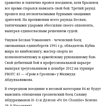
грамотно и тактично провел поединок, хотя бразилец
все время старался навязать свой бой. Третий раунд
прошел под нескончаемыми бурными овациями
зрителей. На протяжении всего раунда Беслан,
тактичными ударами обессилив своего оппонента,
выиграл единогласным решением судей.
Ушуков Беслан Усманович - чеченский боец
смешанных единоборств 1991 г.р, обладатель Кубка
мира по кикбоксингу, мастер спорта по
полноконтактному и армейскому рукопашному бою.
Свой дебютный бой в профессиональной карьере
выиграл треугольником в декабре 2012 на турнире
PROFC 45 — «Гром в Грозном» у Махмуда
Абдулхалимова.
В очередном поединке в весовой категории 84 кг будут
выяснять отношения грозненский боец Саламу
Абдурахманов (6-1) и Делсон «Pe De Chumbo» Хелено
28-8 (Бразилия).