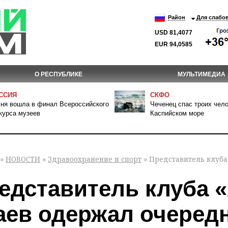
Район
Для слабо
USD 81,4077
EUR 94,0585
О РЕСПУБЛИКЕ
МУЛЬТИМЕДИА
ССИЯ
СКФО
ня вошла в финал Всероссийского
Чеченец спас троих чело
курса музеев
Каспийском море
»
НОВОСТИ
»
Здравоохранение и спорт
» Представитель клуба
едставитель клуба 
аев одержал очеред