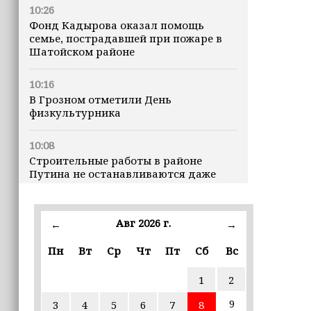
10:26
Фонд Кадырова оказал помощь
семье, пострадавшей при пожаре в
Шатойском районе
10:16
В Грозном отметили День
физкультурника
10:08
Строительные работы в районе
Путина не останавливаются даже
ночью
23:15
Авг 2026 г.
←
→
Доллар превысил 82 рубля впервые с
марта
Пн
Вт
Ср
Чт
Пт
Сб
Вс
1
2
23:06
В пяти школах столицы обновляют
9
3
4
5
6
7
8
инфраструктуру по госпрограмме