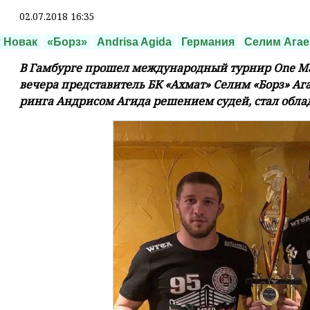
02.07.2018 16:35
 Новак
«Борз»
Andrisa Agida
Германия
Селим Агае
В Гамбурге прошел международный турнир One Man
вечера представитель БК «Ахмат» Селим «Борз» Аг
ринга Андрисом Агида решением судей, стал обла