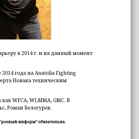
рьеру в 2014 г. и на данный момент
014 года на Anatolia Fighting
оберта Новака техническим
в как WFCA, WLMMA, GMC. В
с, Роман Белогуров.
Грозный-информ" обязательна.