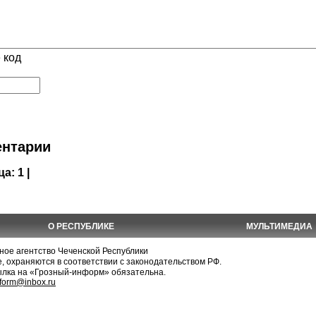
 код
нтарии
ца:
1 |
О РЕСПУБЛИКЕ
МУЛЬТИМЕДИА
е агентство Чеченской Республики
, охраняются в соответствии с законодательством РФ.
ылка на «Грозный-информ» обязательна.
nform@inbox.ru