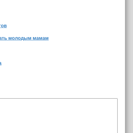
тов
знать молодым мамам
а