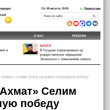
видящих
Сб, 08 августа, 19:53
Пишите нам
О НАС
РЕКЛАМА
БЛОГИ
век в
В Госдуме отреагировали на
рождественское обращение
Зеленского с пожеланием смерти
 «Ахмат» Селим Агаев одержал очередную победу
«Ахмат» Селим
ную победу