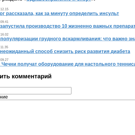
 12.15
г рассказала, как за минуту определить инсульт
 09.41
 запустила производство 10 жизненно важных препара
 16.02
 популяризации грудного вскармливания: что важно 
 11.35
 неожиданный способ снизить риск развития диабета
 09.27
л Чечни получат оборудование для настольного теннис
ить комментарий
ние