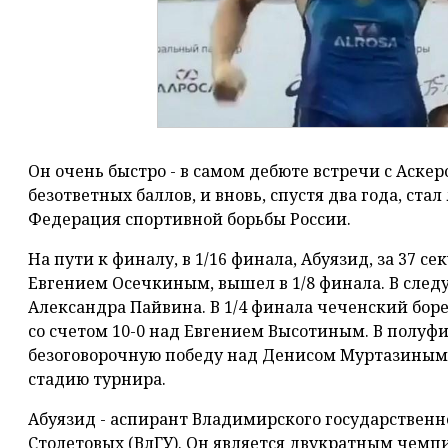
Он очень быстро - в самом дебюте встречи с Аске
безответных баллов, и вновь, спустя два года, ста
Федерация спортивной борьбы России.
На пути к финалу, в 1/16 финала, Абуязид, за 37 
Евгением Осечкиным, вышел в 1/8 финала. В след
Александра Пайвина. В 1/4 финала чеченский бор
со счетом 10-0 над Евгением Высотиным. В полуф
безоговорочную победу над Денисом Муртазиным 
стадию турнира.
Абуязид - аспирант Владимирского государственного
Столетовых (ВлГУ). Он является двукратным чемп