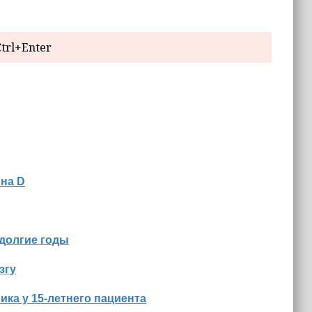
trl+Enter
ина D
 долгие годы
згу
ка у 15‑летнего пациента