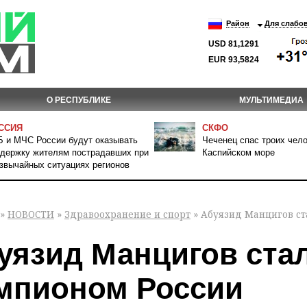
Район
Для слабо
USD 81,1291
EUR 93,5824
О РЕСПУБЛИКЕ
МУЛЬТИМЕДИА
ССИЯ
СКФО
 и МЧС России будут оказывать
Чеченец спас троих чело
держку жителям пострадавших при
Каспийском море
звычайных ситуациях регионов
»
НОВОСТИ
»
Здравоохранение и спорт
» Абуязид Манцигов с
уязид Манцигов ста
мпионом России