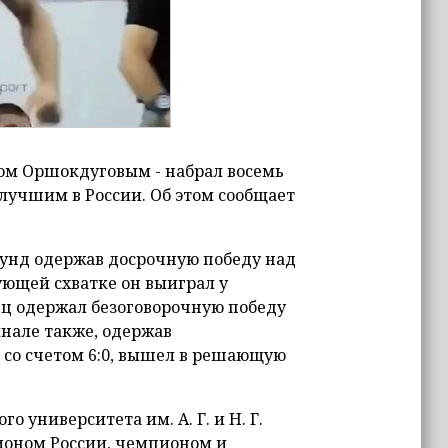
ром Оршокдуговым - набрал восемь
л лучшим в России. Об этом сообщает
секунд одержав досрочную победу над
ующей схватке он выиграл у
ец одержал безоговорочную победу
инале также, одержав
со счетом 6:0, вышел в решающую
 университета им. А. Г. и Н. Г.
ионом России, чемпионом и