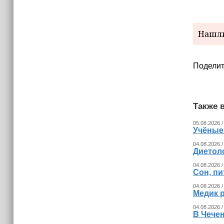
израильских атак
14:25
Нашли
Опрос зафиксировал падение
доверия граждан Украины к
президенту Зеленскому
Поделит
Также в
05.08.2026 /
Учёные
04.08.2026 /
Диетоло
04.08.2026 /
Сон, пи
04.08.2026 /
Медик р
04.08.2026 /
В Чечен