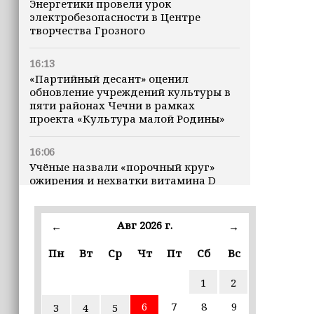
Энергетики провели урок
электробезопасности в Центре
творчества Грозного
16:13
«Партийный десант» оценил
обновление учреждений культуры в
пяти районах Чечни в рамках
проекта «Культура малой Родины»
16:06
Учёные назвали «порочный круг»
ожирения и нехватки витамина D
16:00
Авг 2026 г.
←
→
В Чеченской Республике начинается
история профессионального хоккея
Пн
Вт
Ср
Чт
Пт
Сб
Вс
15:55
1
2
В Чеченской Республики
избирательные комиссии
6
7
8
9
3
4
5