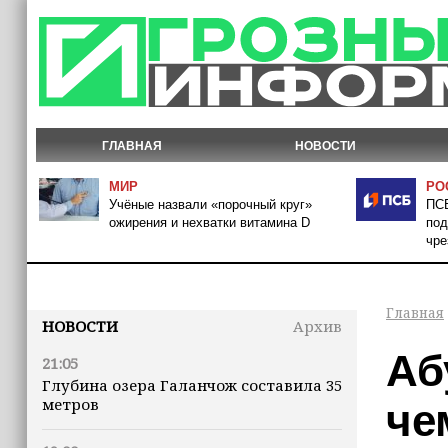
ГЛАВНАЯ
НОВОСТИ
МИР
РО
Учёные назвали «порочный круг»
ПСБ
ожирения и нехватки витамина D
под
чре
Главная
НОВОСТИ
Архив
Аб
21:05
Глубина озера Галанчож составила 35
метров
че