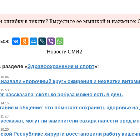
 ошибку в тексте? Выделите ее мышкой и нажмите: C
ься:
Новости СМИ2
 разделе «
Здравоохранение и спорт
»:
 16.06
 назвали «порочный круг» ожирения и нехватки витам
 15.53
г рассказала, сколько арбуза можно есть в день
 14.15
тание и общение: что помогает сохранить здоровье на
 11.20
ассказал, могут ли заменители сахара нанести вред мо
 10.20
ской Республике хирурги восстановили работу кишечни