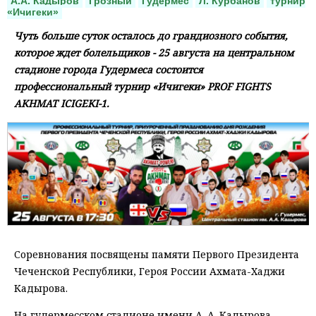
А.А. Кадыров
Грозный
Гудермес
Л. Курбанов
турнир
«Ичигеки»
Чуть больше суток осталось до грандиозного события,
которое ждет болельщиков - 25 августа на центральном
стадионе города Гудермеса состоится
профессиональный турнир «Ичигеки» PROF FIGHTS
AKHMAT ICIGEKI-1.
Соревнования посвящены памяти Первого Президента
Чеченской Республики, Героя России Ахмата-Хаджи
Кадырова.
На гудермесском стадионе имени А. А. Кадырова