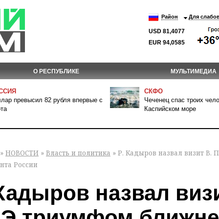
Район
Для слабо
USD 81,4077
EUR 94,0585
О РЕСПУБЛИКЕ
МУЛЬТИМЕДИА
ССИЯ
СКФО
лар превысил 82 рубля впервые с
Чеченец спас троих чело
та
Каспийском море
»
НОВОСТИ
»
Власть и политика
» Р. Кадыров назвал визит В.
нта России
 Кадыров назвал визи
Э триумфом ближне