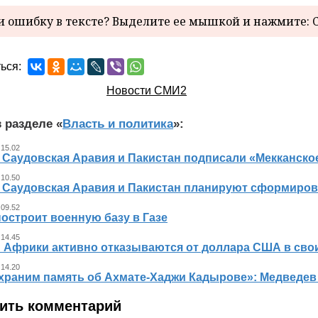
 ошибку в тексте? Выделите ее мышкой и нажмите: C
ься:
Новости СМИ2
 разделе «
Власть и политика
»:
 15.02
, Саудовская Аравия и Пакистан подписали «Мекканско
 10.50
, Саудовская Аравия и Пакистан планируют сформиров
 09.52
остроит военную базу в Газе
 14.45
 Африки активно отказываются от доллара США в свои
 14.20
храним память об Ахмате-Хаджи Кадырове»: Медведев
ить комментарий