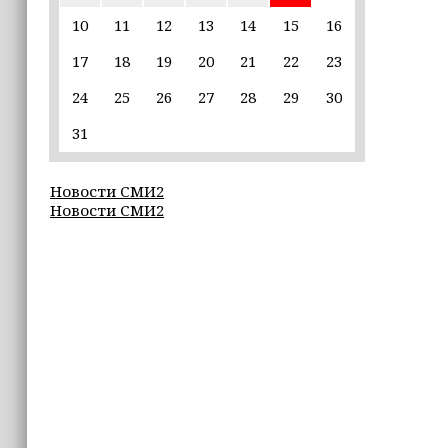
пострадавшим от паводков
10
11
12
13
14
15
16
17
18
19
20
21
22
23
15:35
Политик заявил, что цель «Госулуг»
24
25
26
27
28
29
30
— стать большой
соцмедиаплатформой
31
15:17
Новости СМИ2
Избирательные участки Шатоя
Новости СМИ2
готовы к приёму голосов
избирателей
15:02
Турция, Саудовская Аравия и
Пакистан подписали «Мекканское
соглашение» о коллективной обороне
14:58
Кадыров: сдача в плен становится
для многих военнослужащих ВСУ
единственной альтернативой гибели