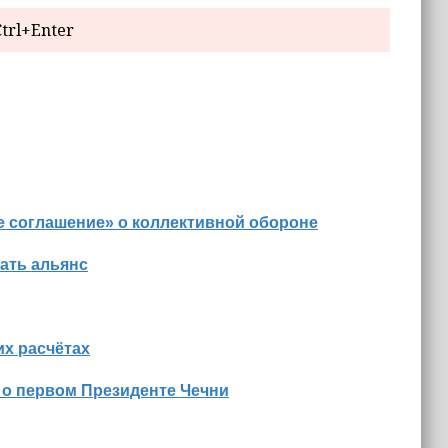
trl+Enter
е соглашение» о коллективной обороне
ать альянс
х расчётах
 о первом Президенте Чечни