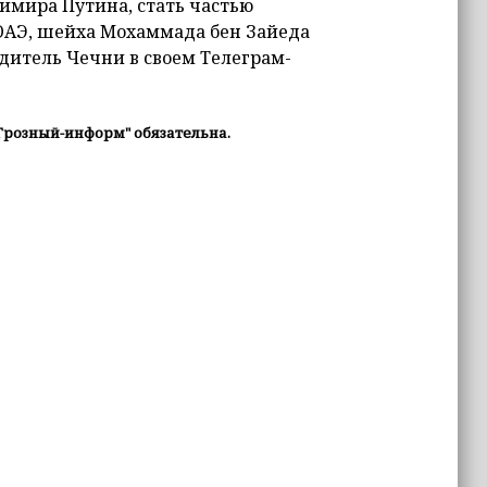
димира Путина, стать частью
ОАЭ, шейха Мохаммада бен Зайеда
одитель Чечни в своем Телеграм-
Грозный-информ" обязательна.