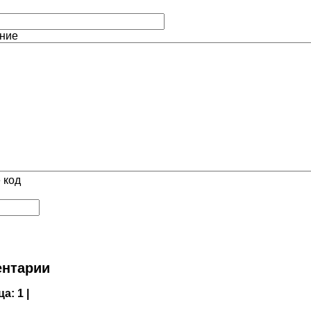
ние
 код
нтарии
ца:
1 |