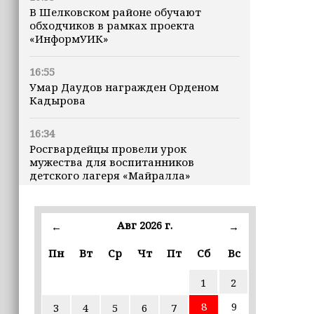
В Шелковском районе обучают
обходчиков в рамках проекта
«ИнформУИК»
16:55
Умар Даудов награжден Орденом
Кадырова
16:34
Росгвардейцы провели урок
мужества для воспитанников
детского лагеря «Майралла»
16:30
Дмитрий Чернышенко: Внутренний
Авг 2026 г.
←
→
туризм в России вырос на 4,3%,
въездной — на 20,1%
Пн
Вт
Ср
Чт
Пт
Сб
Вс
1
2
16:28
Из бюджета Чечни дополнительно
8
9
3
4
5
6
7
выделено 505 млн рублей