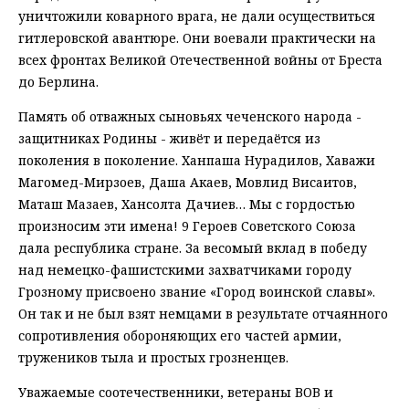
уничтожили коварного врага, не дали осуществиться
гитлеровской авантюре. Они воевали практически на
всех фронтах Великой Отечественной войны от Бреста
до Берлина.
Память об отважных сыновьях чеченского народа -
защитниках Родины - живёт и передаётся из
поколения в поколение. Ханпаша Нурадилов, Хаважи
Магомед-Мирзоев, Даша Акаев, Мовлид Висаитов,
Маташ Мазаев, Хансолта Дачиев… Мы с гордостью
произносим эти имена! 9 Героев Советского Союза
дала республика стране. За весомый вклад в победу
над немецко-фашистскими захватчиками городу
Грозному присвоено звание «Город воинской славы».
Он так и не был взят немцами в результате отчаянного
сопротивления обороняющих его частей армии,
тружеников тыла и простых грозненцев.
Уважаемые соотечественники, ветераны ВОВ и