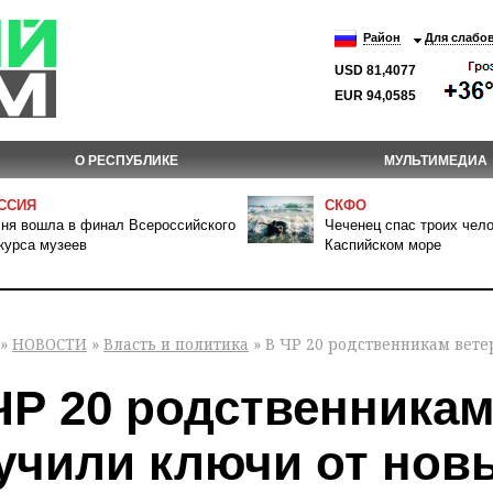
Район
Для слабо
USD 81,4077
EUR 94,0585
О РЕСПУБЛИКЕ
МУЛЬТИМЕДИА
ССИЯ
СКФО
ня вошла в финал Всероссийского
Чеченец спас троих чело
курса музеев
Каспийском море
»
НОВОСТИ
»
Власть и политика
» В ЧР 20 родственникам вете
ЧР 20 родственника
учили ключи от нов