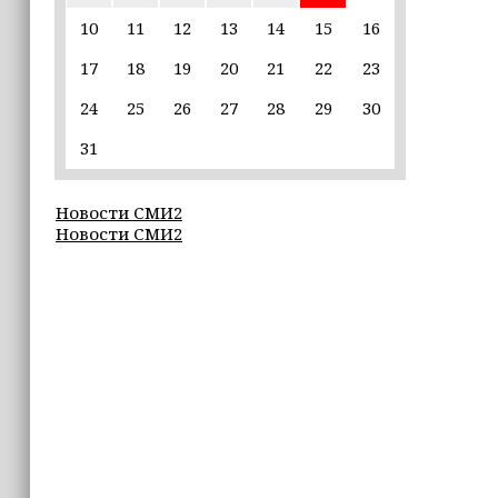
10
11
12
13
14
15
16
22:30
17
18
19
20
21
22
23
Силы ПВО сбили 75 БПЛА над
регионами России за последние
24
25
26
27
28
29
30
сутки
31
20:09
iPhone может исчезнуть с рынка
Новости СМИ2
Новости СМИ2
19:37
9 августа в Грозном пройдет дрифт-
фестиваль
17:30
Эксперт объяснил, почему не стоит
подшучивать над мошенниками