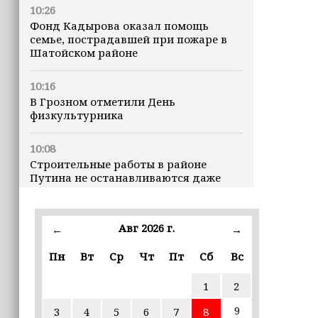
10:26
Фонд Кадырова оказал помощь
семье, пострадавшей при пожаре в
Шатойском районе
10:16
В Грозном отметили День
физкультурника
10:08
Строительные работы в районе
Путина не останавливаются даже
ночью
23:15
Авг 2026 г.
←
→
Доллар превысил 82 рубля впервые с
марта
Пн
Вт
Ср
Чт
Пт
Сб
Вс
1
2
23:06
В пяти школах столицы обновляют
9
3
4
5
6
7
8
инфраструктуру по госпрограмме