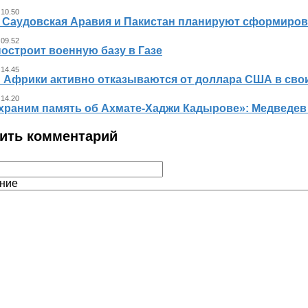
 10.50
, Саудовская Аравия и Пакистан планируют сформиров
 09.52
остроит военную базу в Газе
 14.45
 Африки активно отказываются от доллара США в свои
 14.20
храним память об Ахмате-Хаджи Кадырове»: Медведев
ить комментарий
ние