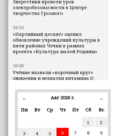
Энергетики провели урок
электробезопасности в Центре
творчества Грозного
16:13
«Партийный десант» оценил
обновление учреждений культуры в
пяти районах Чечни в рамках
проекта «Культура малой Родины»
16:06
Учёные назвали «порочный круг»
ожирения и нехватки витамина D
16:00
Авг 2026 г.
←
→
В Чеченской Республике начинается
история профессионального хоккея
Пн
Вт
Ср
Чт
Пт
Сб
Вс
15:55
1
2
В Чеченской Республики
избирательные комиссии
6
7
8
9
3
4
5