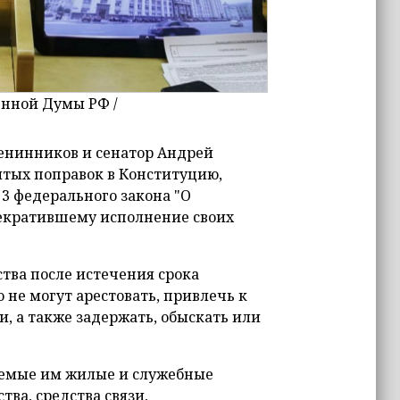
венной Думы РФ /
енинников и сенатор Андрей
ятых поправок в Конституцию,
3 федерального закона "О
рекратившему исполнение своих
тва после истечения срока
не могут арестовать, привлечь к
, а также задержать, обыскать или
аемые им жилые и служебные
ва, средства связи,