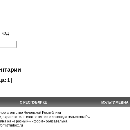
 код
нтарии
ца:
1 |
О РЕСПУБЛИКЕ
МУЛЬТИМЕДИА
е агентство Чеченской Республики
, охраняются в соответствии с законодательством РФ.
ылка на «Грозный-информ» обязательна.
nform@inbox.ru