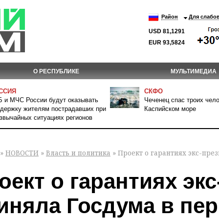
Район
Для слабо
USD 81,1291
EUR 93,5824
О РЕСПУБЛИКЕ
МУЛЬТИМЕДИА
ССИЯ
СКФО
 и МЧС России будут оказывать
Чеченец спас троих чело
держку жителям пострадавших при
Каспийском море
звычайных ситуациях регионов
»
НОВОСТИ
»
Власть и политика
» Проект о гарантиях экс-пре
оект о гарантиях эк
иняла Госдума в пе