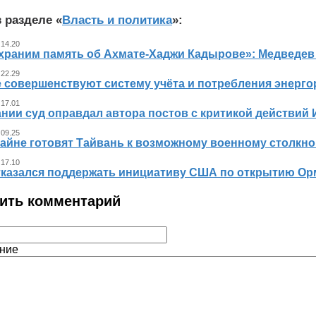
 разделе «
Власть и политика
»:
 14.20
храним память об Ахмате-Хаджи Кадырове»: Медведев
 22.29
е совершенствуют систему учёта и потребления энерг
 17.01
нии суд оправдал автора постов с критикой действий 
 09.25
айне готовят Тайвань к возможному военному столкно
 17.10
тказался поддержать инициативу США по открытию Ор
ить комментарий
ние