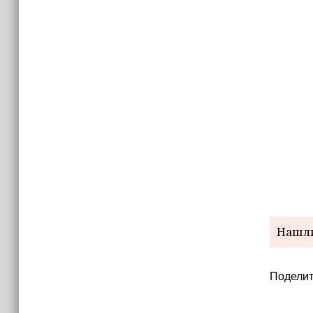
израильских атак
14:25
Опрос зафиксировал падение
доверия граждан Украины к
президенту Зеленскому
Нашли
Поделит