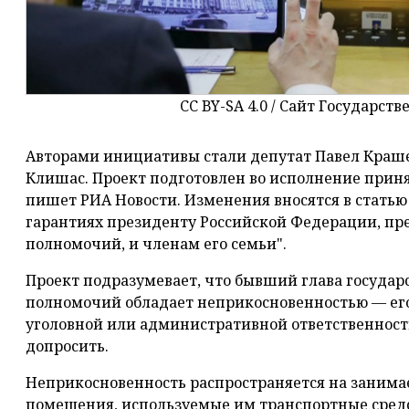
CC BY-SA 4.0 / Сайт Государст
Авторами инициативы стали депутат Павел Краш
Клишас. Проект подготовлен во исполнение прин
пишет РИА Новости. Изменения вносятся в статью 
гарантиях президенту Российской Федерации, п
полномочий, и членам его семьи".
Проект подразумевает, что бывший глава государс
полномочий обладает неприкосновенностью — его 
уголовной или административной ответственности
допросить.
Неприкосновенность распространяется на заним
помещения, используемые им транспортные средст