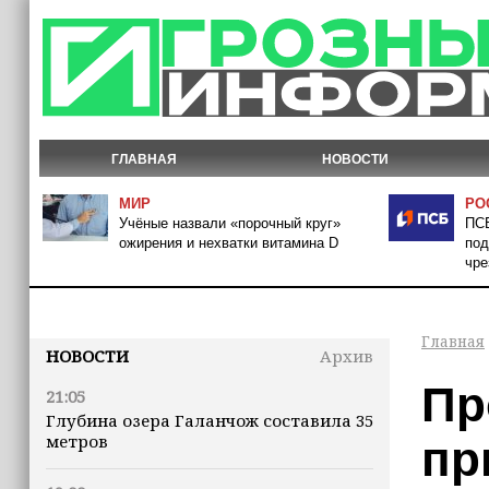
ГЛАВНАЯ
НОВОСТИ
МИР
РО
Учёные назвали «порочный круг»
ПСБ
ожирения и нехватки витамина D
под
чре
Главная
НОВОСТИ
Архив
Пр
21:05
Глубина озера Галанчож составила 35
метров
пр