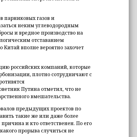
в парниковых газов и
казаться неким углеводородным
бросы и вредное производство на
ологическим отставанием
то Китай вполне вероятно захочет
цию российских компаний, которые
арбонизации, плотно сотрудничают с
ротивятся
оветник Путина отметил, что не
арственного вмешательства.
ровалов предыдущих проектов по
вить такие же или даже более
 причина и кто ответственен. По его
икакого прорыва случиться не