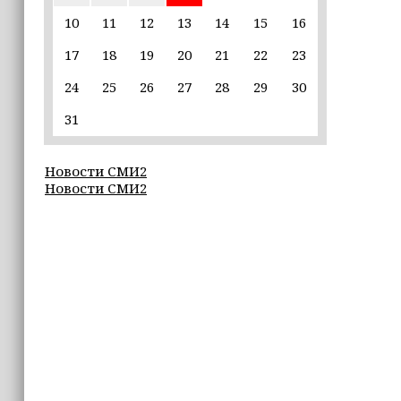
Неделя популяризации грудного
вскармливания: что важно знать
10
11
12
13
14
15
16
молодым мамам
17
18
19
20
21
22
23
15:39
24
25
26
27
28
29
30
«Единая Россия» провела в Чеченской
Республике серию спортивных
31
мероприятий в преддверии Дня
физкультурника
Новости СМИ2
Новости СМИ2
15:10
Для иностранных абитуриентов,
желающих учиться в России, будет
введён единый экзамен по русскому
языку
15:06
В Чечне закупили около 190 тысяч
новых учебников для школ
14:45