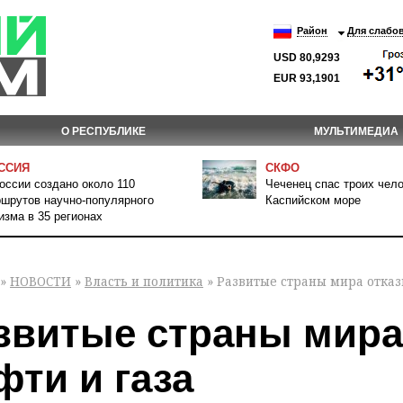
Район
Для слабо
USD 80,9293
EUR 93,1901
О РЕСПУБЛИКЕ
МУЛЬТИМЕДИА
ССИЯ
СКФО
оссии создано около 110
Чеченец спас троих чело
шрутов научно-популярного
Каспийском море
изма в 35 регионах
»
НОВОСТИ
»
Власть и политика
» Развитые страны мира отказ
звитые страны мира
фти и газа