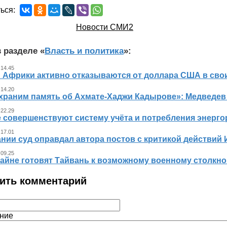
ься:
Новости СМИ2
 разделе «
Власть и политика
»:
 14.45
 Африки активно отказываются от доллара США в свои
 14.20
храним память об Ахмате-Хаджи Кадырове»: Медведев
 22.29
е совершенствуют систему учёта и потребления энерг
 17.01
нии суд оправдал автора постов с критикой действий 
 09.25
айне готовят Тайвань к возможному военному столкно
ить комментарий
ние