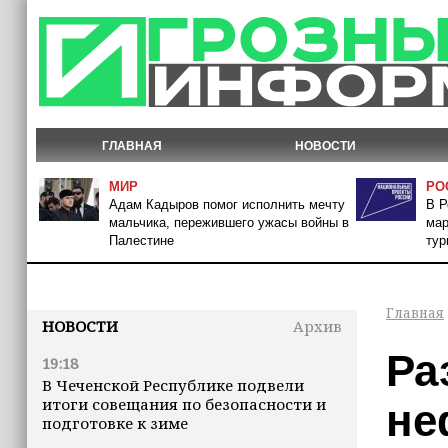
ГЛАВНАЯ
НОВОСТИ
МИР
РО
Адам Кадыров помог исполнить мечту
В Р
мальчика, пережившего ужасы войны в
мар
Палестине
тур
Главная
НОВОСТИ
Архив
Ра
19:18
В Чеченской Республике подвели
итоги совещания по безопасности и
не
подготовке к зиме