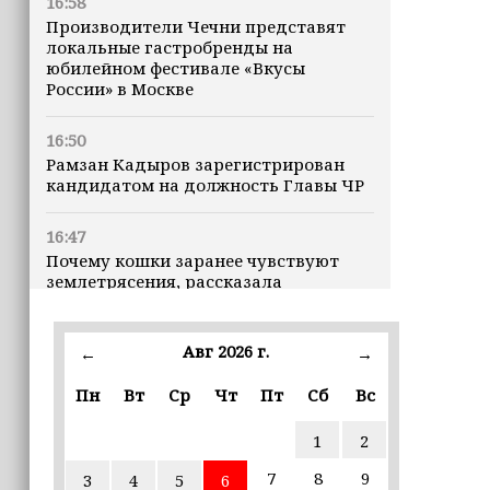
16:58
Производители Чечни представят
локальные гастробренды на
юбилейном фестивале «Вкусы
России» в Москве
16:50
Рамзан Кадыров зарегистрирован
кандидатом на должность Главы ЧР
16:47
Почему кошки заранее чувствуют
землетрясения, рассказала
ветеринар
Авг 2026 г.
16:12
←
→
Владимир Машков высоко оценил
Пн
Вт
Ср
Чт
Пт
Сб
Вс
проходящий в Грозном фестиваль
«Федерация» (+видео)
1
2
16:02
7
8
9
3
4
5
6