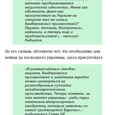
активно придерживается
нацистской идеологии. Иначе как
объяснить факт его
присутствия на Украине на
стороне тех же самых
бандеровских прихвостней?
Оружие, техника, боеприпасы,
наёмники, а теперь еще и
продовольствие», - написал
Кадыров.
По его словам, абсолютно всё, что необходимо для
войны до последнего украинца, здесь присутствует.
«В разворошённых гнездах
нациков, бандеровских
прихвостней и шайтанов нередко
можно наткнуться на
разнообразные сухпайки
западноевропейского
производства. Теперь понятно, за
что воюют украинцы - ради пары
пакетиков второсортных
продуктов, которые завезены из
самой продвинутой Европы», -
подытожил Глава ЧР.