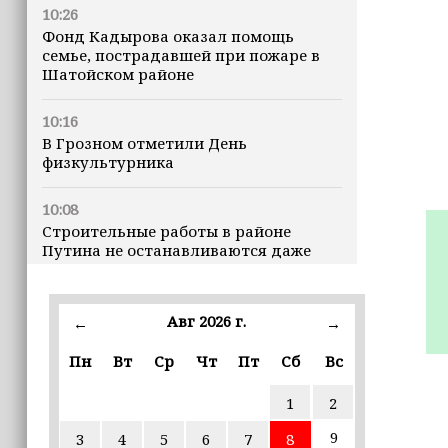
10:26
Фонд Кадырова оказал помощь
семье, пострадавшей при пожаре в
Шатойском районе
10:16
В Грозном отметили День
физкультурника
10:08
Строительные работы в районе
Путина не останавливаются даже
ночью
23:15
Авг 2026 г.
←
→
Доллар превысил 82 рубля впервые с
марта
Пн
Вт
Ср
Чт
Пт
Сб
Вс
1
2
23:06
В пяти школах столицы обновляют
9
3
4
5
6
7
8
инфраструктуру по госпрограмме