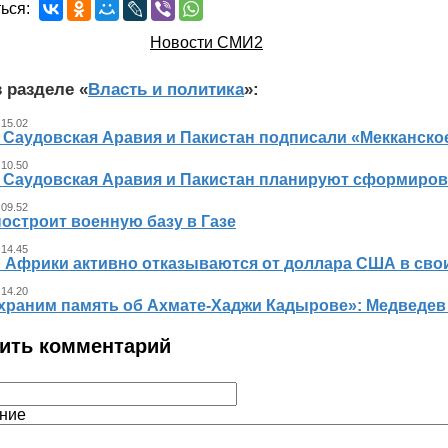
ься:
Новости СМИ2
 разделе «
Власть и политика
»:
 15.02
, Саудовская Аравия и Пакистан подписали «Мекканско
 10.50
, Саудовская Аравия и Пакистан планируют сформиров
 09.52
остроит военную базу в Газе
 14.45
 Африки активно отказываются от доллара США в свои
 14.20
храним память об Ахмате-Хаджи Кадырове»: Медведев
ить комментарий
ние