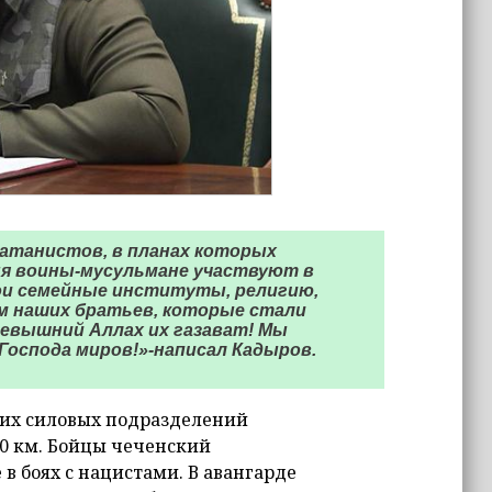
сатанистов, в планах которых
ня воины-мусульмане участвуют в
ои семейные институты, религию,
ем наших братьев, которые стали
евышний Аллах их газават! Мы
 Господа миров!»-написал Кадыров.
ских силовых подразделений
0 км. Бойцы чеченский
 боях с нацистами. В авангарде