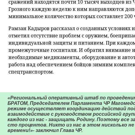
сражений находятся почти 10 тысяч выходцев из 
Грозного каждую неделю к ним направляются доп
минимальное количество которых составляет 200 ч
Рамзан Кадыров рассказал о созданных условиях 
отметил отсутствие проблем с оружием, боеприпа
индивидуальной защиты и питанием. При каждо
промежуточные госпитали. И обратил внимание на
необходимые медикаменты, оборудование и автоте
работа над обеспечением бойцов зимним компле
спецтранспортом.
⠀
«Региональный оперативный штаб по проведени
БРАТОМ, Председателем Парламента ЧР Магомедо
режиме осуществляет координацию действий под
взаимодействие с руководством российской групп
каждого из нас - защищать Родину. Поэтому все з
сто процентов. Никто из нас в этом нисколько не
времени!»- заключил Глава ЧР.