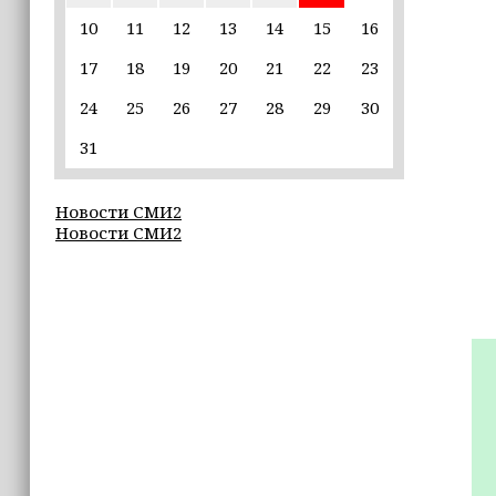
10
11
12
13
14
15
16
22:30
17
18
19
20
21
22
23
Силы ПВО сбили 75 БПЛА над
регионами России за последние
24
25
26
27
28
29
30
сутки
31
20:09
iPhone может исчезнуть с рынка
Новости СМИ2
Новости СМИ2
19:37
9 августа в Грозном пройдет дрифт-
фестиваль
17:30
Эксперт объяснил, почему не стоит
подшучивать над мошенниками