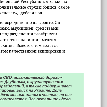
Чеченской Республики. «Только из
олнительные отряды бойцов, самое
еловек»,- добавил он.
непосредственно на фронте. Он
сами, амуницией, средствами
м подразделении развёрнуты
 то, что в наличии имеются все
хника. Вместе с тем ведётся
ктом качественной экипировки и
ю СВО, возглавляемый дорогим
м Даудовым, в круглосуточном
разделений, а также поддерживает
ировки войск на Украине. Долг
адачи мы выполним с честью, на все
 сомневается. Все остальное - дело