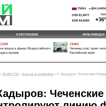
Район
Для слабо
USD 81,4077
EUR 94,0585
О РЕСПУБЛИКЕ
МУЛЬТИМЕДИА
ССИЯ
СКФО
ня вошла в финал Всероссийского
Чеченец спас троих чело
курса музеев
Каспийском море
»
НОВОСТИ
»
Власть и политика
» Р. Кадыров: Чеченские бой
 Кадыров: Чеченски
нтролируют линию 