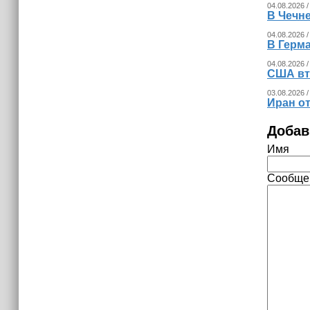
04.08.2026 /
обновление учреждений культуры в
В Чечн
пяти районах Чечни в рамках
проекта «Культура малой Родины»
04.08.2026 /
В Герма
04.08.2026 /
США вт
03.08.2026 /
Иран о
Добав
Имя
Сообще