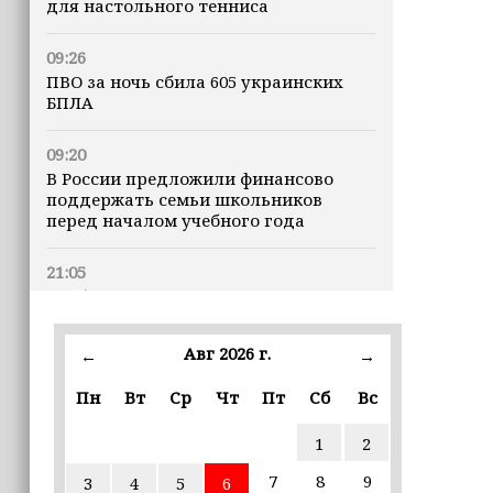
для настольного тенниса
09:26
ПВО за ночь сбила 605 украинских
БПЛА
09:20
В России предложили финансово
поддержать семьи школьников
перед началом учебного года
21:05
Глубина озера Галанчож составила 35
метров
Авг 2026 г.
←
→
19:00
В Грозном федеральные эксперты
Пн
Вт
Ср
Чт
Пт
Сб
Вс
обсудили современные подходы к
сохранению земель
1
2
7
8
9
3
4
5
6
17:41