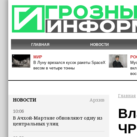
ГЛАВНАЯ
НОВОСТИ
МИР
РО
В Луну врезался кусок ракеты SpaceX
Муф
весом в четыре тонны
вкл
вос
Главная
НОВОСТИ
Архив
Вл
10:06
В Ачхой-Мартане обновляют одну из
центральных улиц
ЧР