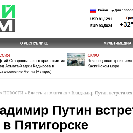
Район
Для слабо
USD 81,1291
EUR 93,5824
О РЕСПУБЛИКЕ
МУЛЬТИМЕДИА
ССИЯ
СКФО
тий Ставропольского края отметил
Чеченец спас троих чело
ад Ахмата-Хаджи Кадырова в
Каспийском море
становление Чечни (+видео)
»
НОВОСТИ
»
Власть и политика
» Владимир Путин встретился 
адимир Путин встре
 в Пятигорске