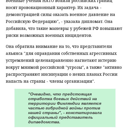
Военные учения НАТО вблизи российских границ
носят провокационный характер. Их задача -
демонстрацией силы оказать военное давление на
Российскую Федерацию", - указала дипломат. Она
добавила, что такие маневры у рубежей РФ повышают
риски возможных военных инцидентов.
Она обратила внимание на то, что представители
альянса "для оправдания собственных агрессивных
устремлений целенаправленно нагнетают истерию
вокруг мнимой российской "угрозы", а также "активно
распространяют инсинуации о неких планах России
напасть на страны - члены организации".
"Очевиднo, что предстоящая
отработка боевых действий на
территории Финляндии является
частью гибридной войны прoтив
нашей страны", - констатировала
официальный представитель
дипведомства.