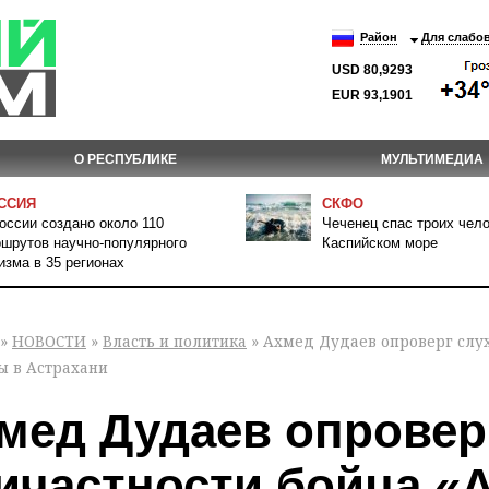
Район
Для слабо
USD 80,9293
EUR 93,1901
О РЕСПУБЛИКЕ
МУЛЬТИМЕДИА
ССИЯ
СКФО
оссии создано около 110
Чеченец спас троих чело
шрутов научно-популярного
Каспийском море
изма в 35 регионах
»
НОВОСТИ
»
Власть и политика
» Ахмед Дудаев опроверг слух
 в Астрахани
мед Дудаев опроверг
ичастности бойца «А