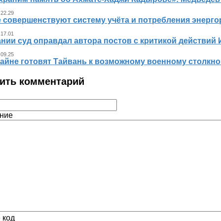
 22.29
е совершенствуют систему учёта и потребления энерг
 17.01
нии суд оправдал автора постов с критикой действий 
 09.25
айне готовят Тайвань к возможному военному столкно
ить комментарий
ние
 код