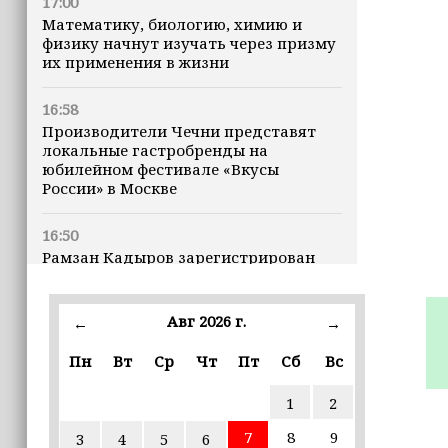
17:00
Математику, биологию, химию и
физику начнут изучать через призму
их применения в жизни
16:58
Производители Чечни представят
локальные гастробренды на
юбилейном фестивале «Вкусы
России» в Москве
16:50
Рамзан Кадыров зарегистрирован
кандидатом на должность Главы ЧР
Авг 2026 г.
16:47
←
→
Почему кошки заранее чувствуют
Пн
Вт
Ср
Чт
Пт
Сб
Вс
землетрясения, рассказала
ветеринар
1
2
16:12
7
8
9
3
4
5
6