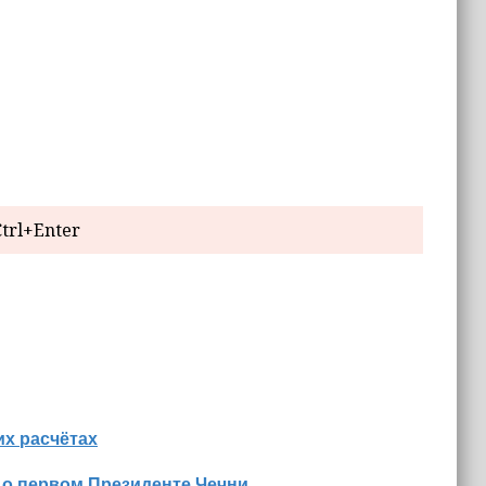
trl+Enter
х расчётах
 о первом Президенте Чечни