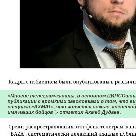
Кадры с избиением были опубликованы в различн
«Многие телеграм-каналы, в основном ЦИПСОшны
публикации с громкими заголовками о том, что в
спецназа «АХМАТ», что является ложью, клевето
имя наших бойцов",- отметил Ахмед Дудаев.
Среди распространявших этот фейк телеграм-кан
"BAZA", систематически делающий лживые публик