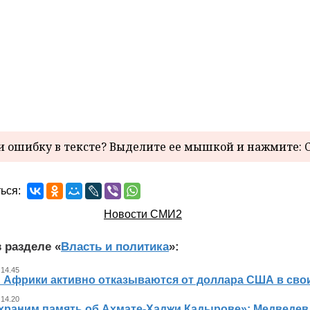
 ошибку в тексте? Выделите ее мышкой и нажмите: C
ься:
Новости СМИ2
 разделе «
Власть и политика
»:
 14.45
 Африки активно отказываются от доллара США в свои
 14.20
храним память об Ахмате-Хаджи Кадырове»: Медведев