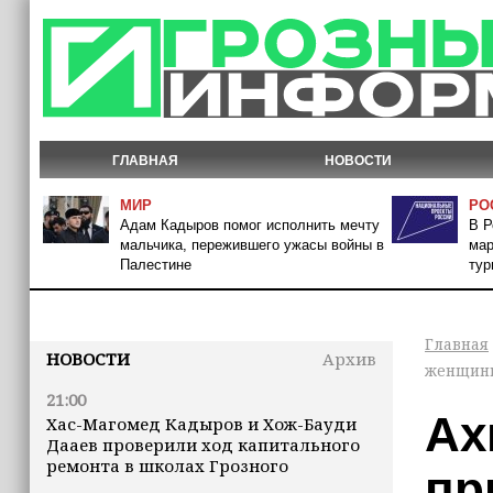
ГЛАВНАЯ
НОВОСТИ
МИР
РО
Адам Кадыров помог исполнить мечту
В Р
мальчика, пережившего ужасы войны в
мар
Палестине
тур
Главная
НОВОСТИ
Архив
женщины
21:00
Ах
Хас-Магомед Кадыров и Хож-Бауди
Дааев проверили ход капитального
ремонта в школах Грозного
пр