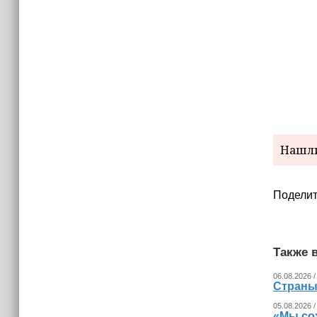
15:06
В Чечне закупили около 190 тысяч
новых учебников для школ
14:45
Страны Африки активно
отказываются от доллара США в
своих расчётах
Нашли
Поделит
Также в
06.08.2026 /
Страны
05.08.2026 /
«Мы со