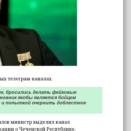
ых телеграм-каналах.
е, бросились делать фейковые
иновник якобы является бойцом
й и попыткой очернить доблестное
алов министр выделил канал
ации о Чеченской Республике.