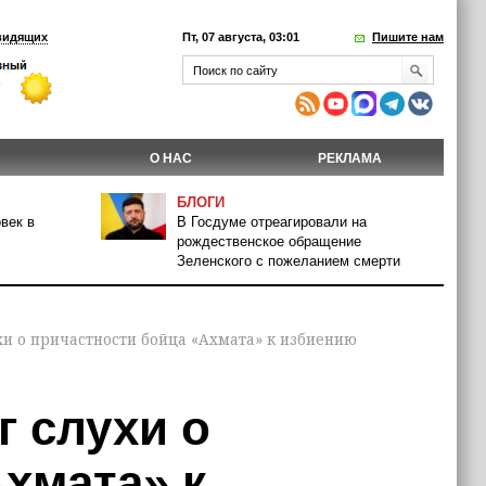
видящих
Пт, 07 августа, 03:01
Пишите нам
О НАС
РЕКЛАМА
БЛОГИ
век в
В Госдуме отреагировали на
рождественское обращение
Зеленского с пожеланием смерти
и о причастности бойца «Ахмата» к избиению
 слухи о
хмата» к