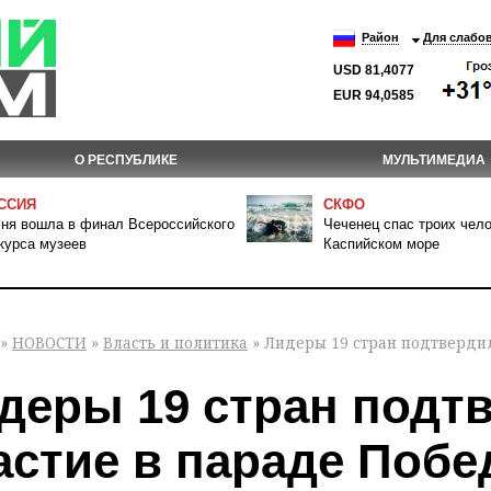
Район
Для слабо
USD 81,4077
EUR 94,0585
О РЕСПУБЛИКЕ
МУЛЬТИМЕДИА
ССИЯ
СКФО
ня вошла в финал Всероссийского
Чеченец спас троих чело
курса музеев
Каспийском море
»
НОВОСТИ
»
Власть и политика
» Лидеры 19 стран подтвердил
деры 19 стран подт
астие в параде Побе