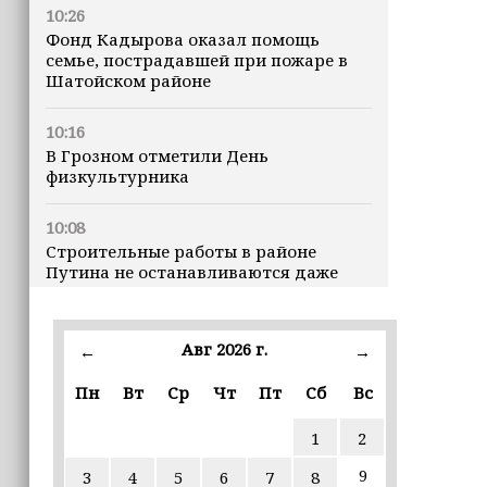
10:26
Фонд Кадырова оказал помощь
семье, пострадавшей при пожаре в
Шатойском районе
10:16
В Грозном отметили День
физкультурника
10:08
Строительные работы в районе
Путина не останавливаются даже
ночью
23:15
Авг 2026 г.
←
→
Доллар превысил 82 рубля впервые с
марта
Пн
Вт
Ср
Чт
Пт
Сб
Вс
1
2
23:06
В пяти школах столицы обновляют
9
3
4
5
6
7
8
инфраструктуру по госпрограмме