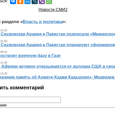
ься:
Новости СМИ2
 разделе «
Власть и политика
»:
 15.02
, Саудовская Аравия и Пакистан подписали «Мекканско
 10.50
, Саудовская Аравия и Пакистан планируют сформиров
 09.52
остроит военную базу в Газе
 14.45
 Африки активно отказываются от доллара США в свои
 14.20
храним память об Ахмате-Хаджи Кадырове»: Медведев
ить комментарий
ние