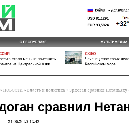
Район
Для слабо
USD 81,1291
EUR 93,5824
О РЕСПУБЛИКЕ
МУЛЬТИМЕДИА
ССИЯ
СКФО
оссию стало меньше приезжать
Чеченец спас троих чело
рантов из Центральной Азии
Каспийском море
»
НОВОСТИ
»
Власть и политика
» Эрдоган сравнил Нетаньяху 
доган сравнил Нета
21.06.2025 12:42