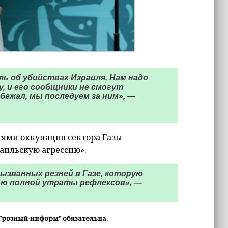
ь об убийствах Израиля. Нам надо
, и его сообщники не смогут
бежал, мы последуем за ним», —
тями оккупация сектора Газы
раильскую агрессию».
вызванных резней в Газе, которую
ью полной утраты рефлексов», —
Грозный-информ" обязательна.