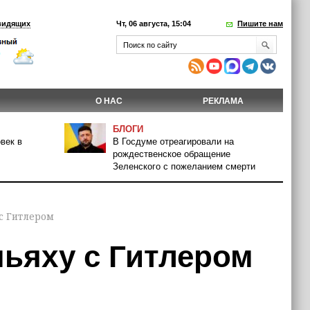
видящих
Чт, 06 августа, 15:04
Пишите нам
О НАС
РЕКЛАМА
БЛОГИ
век в
В Госдуме отреагировали на
рождественское обращение
Зеленского с пожеланием смерти
с Гитлером
ньяху с Гитлером