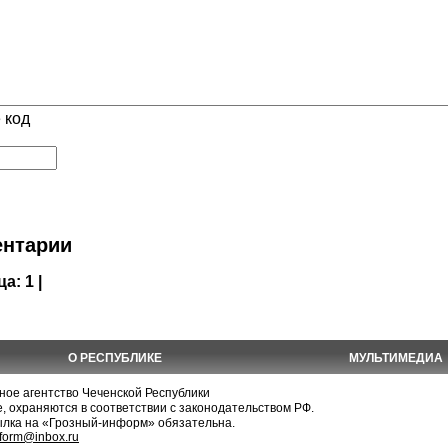
 код
нтарии
ца:
1 |
О РЕСПУБЛИКЕ
МУЛЬТИМЕДИА
е агентство Чеченской Республики
, охраняются в соответствии с законодательством РФ.
ылка на «Грозный-информ» обязательна.
nform@inbox.ru