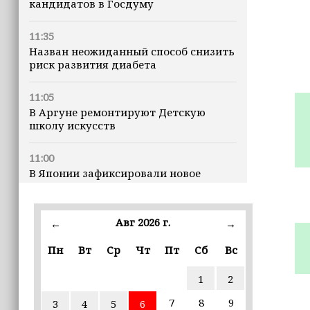
кандидатов в Госдуму
11:35
Назван неожиданный способ снизить
риск развития диабета
11:05
В Аргуне ремонтируют Детскую
школу искусств
11:00
В Японии зафиксировали новое
землетрясение
10:40
Авг 2026 г.
←
→
В Таиланде тигр растерзал человека
Пн
Вт
Ср
Чт
Пт
Сб
Вс
10:06
1
2
В Ачхой-Мартане обновляют одну из
центральных улиц
7
8
9
3
4
5
6