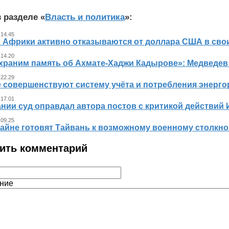
 разделе «
Власть и политика
»:
 14.45
 Африки активно отказываются от доллара США в свои
 14.20
храним память об Ахмате-Хаджи Кадырове»: Медведев
 22.29
е совершенствуют систему учёта и потребления энерг
 17.01
нии суд оправдал автора постов с критикой действий 
 09.25
айне готовят Тайвань к возможному военному столкно
ить комментарий
ние