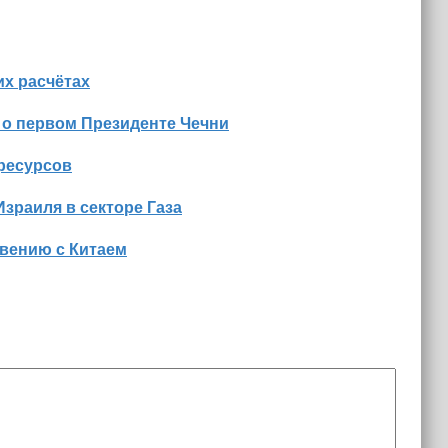
х расчётах
 о первом Президенте Чечни
оресурсов
Израиля в секторе Газа
вению с Китаем