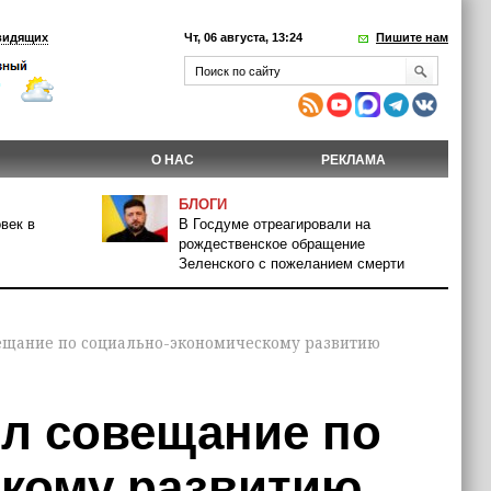
видящих
Чт, 06 августа, 13:24
Пишите нам
О НАС
РЕКЛАМА
БЛОГИ
век в
В Госдуме отреагировали на
рождественское обращение
Зеленского с пожеланием смерти
ещание по социально-экономическому развитию
л совещание по
кому развитию