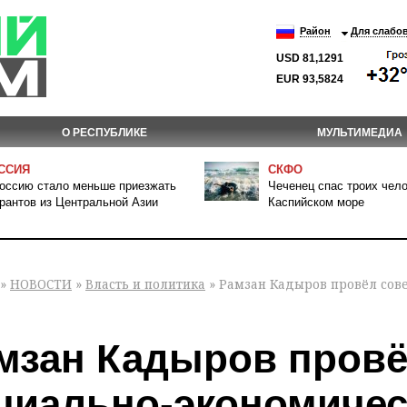
Район
Для слабо
USD 81,1291
EUR 93,5824
О РЕСПУБЛИКЕ
МУЛЬТИМЕДИА
ССИЯ
СКФО
оссию стало меньше приезжать
Чеченец спас троих чело
рантов из Центральной Азии
Каспийском море
»
НОВОСТИ
»
Власть и политика
» Рамзан Кадыров провёл сов
мзан Кадыров провё
циально-экономичес