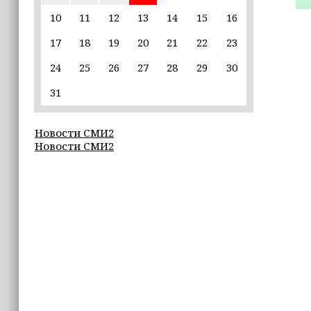
10
11
12
13
14
15
16
09:40
17
18
19
20
21
22
23
В Луну врезался кусок ракеты SpaceX
весом в четыре тонны
24
25
26
27
28
29
30
09:30
31
Всего за семь дней «Человек‑паук:
Новый день» стал лидером кассовых
Новости СМИ2
сборов 2026 года
Новости СМИ2
09:27
25 школ Чечни получат оборудование
для настольного тенниса
09:26
ПВО за ночь сбила 605 украинских
БПЛА