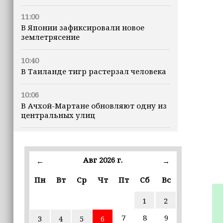
11:00
В Японии зафиксировали новое
землетрясение
10:40
В Таиланде тигр растерзал человека
10:06
В Ачхой-Мартане обновляют одну из
центральных улиц
09:52
Минтруд ЧР усилит контроль за
качеством социальных услуг
Авг 2026 г.
←
→
Пн
Вт
Ср
Чт
Пт
Сб
Вс
09:41
Муфтий Ставропольского края
1
2
отметил вклад Ахмата-Хаджи
Кадырова в восстановление Чечни
7
8
9
3
4
5
6
(+видео)