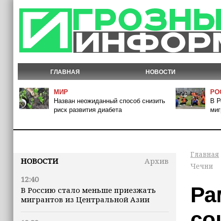
ГЛАВНАЯ
НОВОСТИ
МИР
РО
Назван неожиданный способ снизить
В Р
риск развития диабета
миг
Главная
НОВОСТИ
Архив
Чечни
12:40
Ра
В Россию стало меньше приезжать
мигрантов из Центральной Азии
со