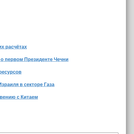
х расчётах
 о первом Президенте Чечни
оресурсов
Израиля в секторе Газа
вению с Китаем