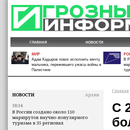
ГЛАВНАЯ
НОВОСТИ
МИР
РО
Адам Кадыров помог исполнить мечту
В Р
мальчика, пережившего ужасы войны в
мар
Палестине
тур
Главная
НОВОСТИ
Архив
С 
18:14
В России создано около 110
маршрутов научно-популярного
бо
туризма в 35 регионах