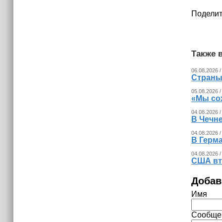
уничтожать тяжелые дроны ВСУ
методом тарана (+видео)
Поделит
12:40
В Россию стало меньше приезжать
Также в
мигрантов из Центральной Азии
06.08.2026 /
Страны
05.08.2026 /
«Мы со
04.08.2026 /
В Чечн
04.08.2026 /
В Герма
04.08.2026 /
США вт
Добав
Имя
Сообще