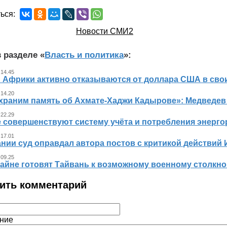
ься:
Новости СМИ2
 разделе «
Власть и политика
»:
 14.45
 Африки активно отказываются от доллара США в свои
 14.20
храним память об Ахмате-Хаджи Кадырове»: Медведев
 22.29
е совершенствуют систему учёта и потребления энерг
 17.01
нии суд оправдал автора постов с критикой действий 
 09.25
айне готовят Тайвань к возможному военному столкно
ить комментарий
ние