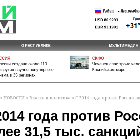
Район
Для слабо
USD 80,9293
EUR 93,1901
О РЕСПУБЛИКЕ
МУЛЬТИМЕДИА
ССИЯ
СКФО
оссии создано около 110
Чеченец спас троих чело
шрутов научно-популярного
Каспийском море
изма в 35 регионах
»
НОВОСТИ
»
Власть и политика
» С 2014 года против России в
2014 года против Ро
лее 31,5 тыс. санкци