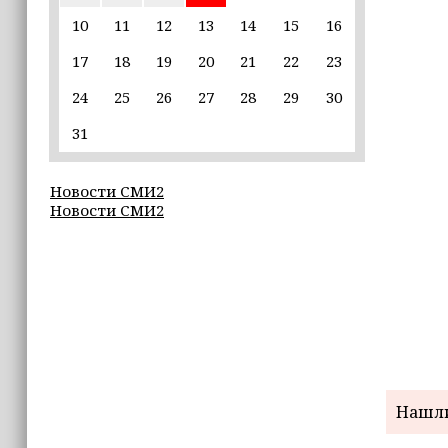
15:10
Для иностранных абитуриентов,
10
11
12
13
14
15
16
желающих учиться в России, будет
введён единый экзамен по русскому
17
18
19
20
21
22
23
языку
24
25
26
27
28
29
30
15:06
31
В Чечне закупили около 190 тысяч
новых учебников для школ
Новости СМИ2
Новости СМИ2
14:45
Страны Африки активно
отказываются от доллара США в
своих расчётах
14:40
Чечня готовит к экспорту 12 тысяч
тонн продовольственного зерна
14:03
Нашли
Спецназ «АХМАТ» продолжает