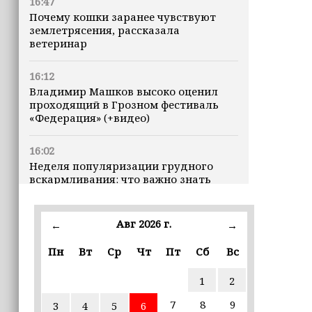
16:47
Почему кошки заранее чувствуют
землетрясения, рассказала
ветеринар
16:12
Владимир Машков высоко оценил
проходящий в Грозном фестиваль
«Федерация» (+видео)
16:02
Неделя популяризации грудного
вскармливания: что важно знать
молодым мамам
Авг 2026 г.
15:39
←
→
«Единая Россия» провела в Чеченской
Пн
Вт
Ср
Чт
Пт
Сб
Вс
Республике серию спортивных
мероприятий в преддверии Дня
физкультурника
1
2
7
8
9
3
4
5
6