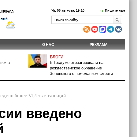
видящих
Чт, 06 августа, 19:10
Пишите нам
О НАС
РЕКЛАМА
БЛОГИ
век в
В Госдуме отреагировали на
рождественское обращение
Зеленского с пожеланием смерти
ведено более 31,5 тыс. санкций
ссии введено
й