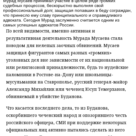
Мурад Мусаев принимал участие в целом ряде громких
судебных процессов, бескорыстно выполняя свой
профессиональный долг, защищая попавших в беду сограждан,
что принесло ему славу принципиального и справедливого
адвоката. Сегодня Мурад заслуженно считается одним из
самых успешных адвокатов России.
По всей видимости, именно активная и
результативная деятельность Мурада Мусаева стала
поводом для нелепых заочных обвинений. Мусаев
защищал фигурантов самых разных «громких»
уголовных дел вне зависимости от их национальной
или религиозной принадлежности, будь то иудейские
паломники в Ростове-на-Дону или школьницы-
мусульманки на Ставрополье, русский генерал-майор
Александр Михайлик или чеченец Юсуп Темерханов,
обвиняемый в убийстве Буданова.
Что касается последнего дела, то из Буданова,
оскорбившего чеченский народ и опозорившего честь
российского офицера, СМИ при поддержке некоторых
официальных лиц активно пытались сделать из него