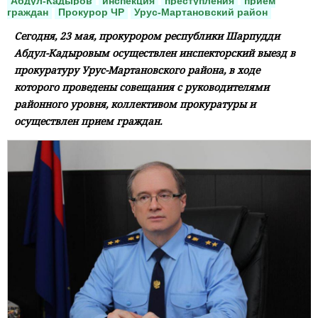
Абдул-Кадыров
инспекция
преступления
прием
граждан
Прокурор ЧР
Урус-Мартановский район
Сегодня, 23 мая, прокурором республики Шарпудди
Абдул-Кадыровым осуществлен инспекторский выезд в
прокуратуру Урус-Мартановского района, в ходе
которого проведены совещания с руководителями
районного уровня, коллективом прокуратуры и
осуществлен прием граждан.