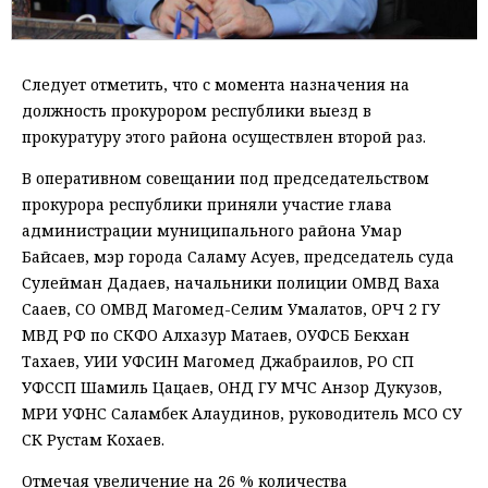
Следует отметить, что с момента назначения на
должность прокурором республики выезд в
прокуратуру этого района осуществлен второй раз.
В оперативном совещании под председательством
прокурора республики приняли участие глава
администрации муниципального района Умар
Байсаев, мэр города Саламу Асуев, председатель суда
Сулейман Дадаев, начальники полиции ОМВД Ваха
Сааев, СО ОМВД Магомед-Селим Умалатов, ОРЧ 2 ГУ
МВД РФ по СКФО Алхазур Матаев, ОУФСБ Бекхан
Тахаев, УИИ УФСИН Магомед Джабраилов, РО СП
УФССП Шамиль Цацаев, ОНД ГУ МЧС Анзор Дукузов,
МРИ УФНС Саламбек Алаудинов, руководитель МСО СУ
СК Рустам Кохаев.
Отмечая увеличение на 26 % количества