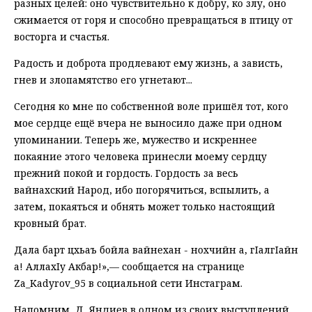
разных целей: оно чувствительно к добру, ко злу, оно
сжимается от горя и способно превращаться в птицу от
восторга и счастья.
Радость и доброта продлевают ему жизнь, а зависть,
гнев и злопамятство его угнетают...
Сегодня ко мне по собственной воле пришёл тот, кого
мое сердце ещё вчера не выносило даже при одном
упоминании. Теперь же, мужество и искреннее
покаяние этого человека принесли моему сердцу
прежний покой и гордость. Гордость за весь
вайнахский Народ, ибо погорячиться, вспылить, а
затем, покаяться и обнять может только настоящий
кровный брат.
Дала барт цхьаъ бойла вайнехан - нохчийн а, гIалгIайн
а! АллахIу Акбар!»,— сообщается на странице
Za_Kadyrov_95 в социальной сети Инстаграм.
Напомним, Д. Яндиев в одном из своих выступлений