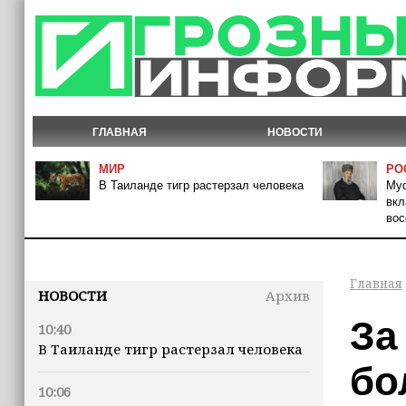
ГЛАВНАЯ
НОВОСТИ
МИР
РО
В Таиланде тигр растерзал человека
Муф
вкл
вос
Главная
НОВОСТИ
Архив
За
10:40
В Таиланде тигр растерзал человека
бо
10:06