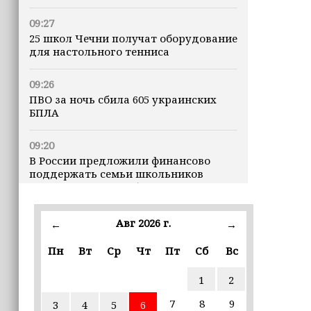
09:27
25 школ Чечни получат оборудование
для настольного тенниса
09:26
ПВО за ночь сбила 605 украинских
БПЛА
09:20
В России предложили финансово
поддержать семьи школьников
перед началом учебного года
21:05
Авг 2026 г.
←
→
Глубина озера Галанчож составила 35
метров
Пн
Вт
Ср
Чт
Пт
Сб
Вс
1
2
19:00
В Грозном федеральные эксперты
7
8
9
3
4
5
6
обсудили современные подходы к