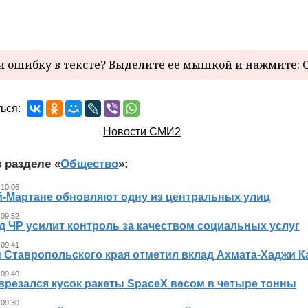
 ошибку в тексте? Выделите ее мышкой и нажмите: C
ься:
Новости СМИ2
 разделе «
Общество
»:
 10.06
й-Мартане обновляют одну из центральных улиц
 09.52
д ЧР усилит контроль за качеством социальных услуг
 09.41
 Ставропольского края отметил вклад Ахмата-Хаджи К
 09.40
врезался кусок ракеты SpaceX весом в четыре тонны
 09.30