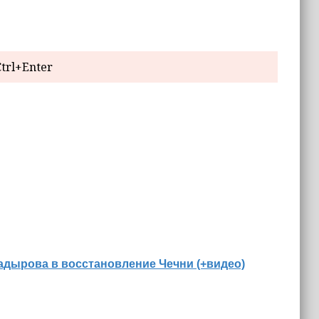
trl+Enter
адырова в восстановление Чечни (+видео)