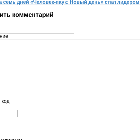
а семь дней «Человек‑паук: Новый день» стал лидером
ить комментарий
ние
 код