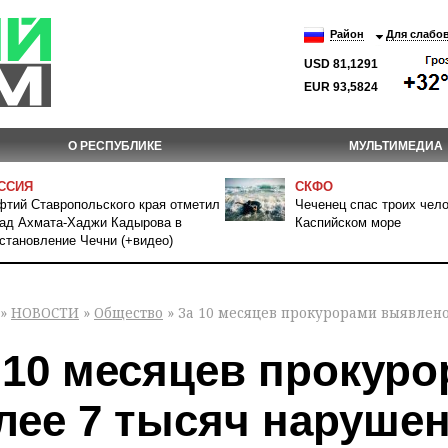
Район
Для слабо
USD 81,1291
EUR 93,5824
О РЕСПУБЛИКЕ
МУЛЬТИМЕДИА
ССИЯ
СКФО
тий Ставропольского края отметил
Чеченец спас троих чело
ад Ахмата-Хаджи Кадырова в
Каспийском море
становление Чечни (+видео)
»
НОВОСТИ
»
Общество
» За 10 месяцев прокурорами выявлен
 10 месяцев прокур
лее 7 тысяч наруше