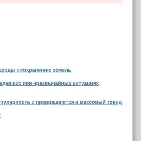
дходы к сохранению земель
радавших при чрезвычайных ситуациях
опулярность и превращаются в массовый тренд
т