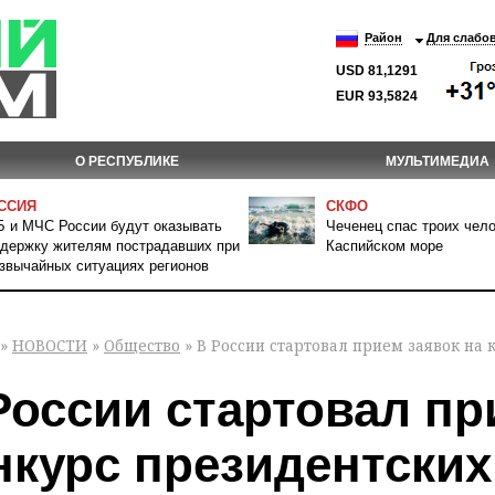
Район
Для слабо
USD 81,1291
EUR 93,5824
О РЕСПУБЛИКЕ
МУЛЬТИМЕДИА
ССИЯ
СКФО
 и МЧС России будут оказывать
Чеченец спас троих чело
держку жителям пострадавших при
Каспийском море
звычайных ситуациях регионов
»
НОВОСТИ
»
Общество
» В России стартовал прием заявок на 
России стартовал пр
нкурс президентских