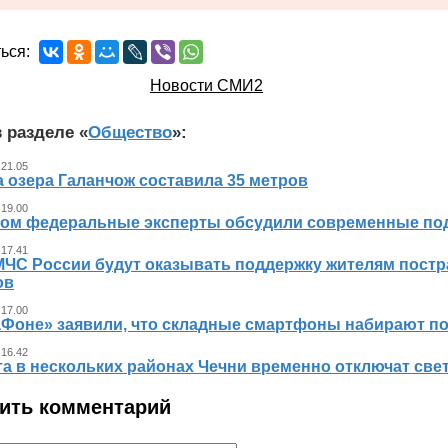
ься:
Новости СМИ2
 разделе «
Общество
»:
 21.05
 озера Галанчож составила 35 метров
 19.00
ном федеральные эксперты обсудили современные по
 17.41
МЧС России будут оказывать поддержку жителям пост
ов
 17.00
аФоне» заявили, что складные смартфоны набирают п
 16.42
та в нескольких районах Чечни временно отключат све
ить комментарий