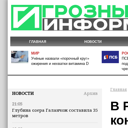
ГЛАВНАЯ
НОВОСТИ
МИР
РО
Учёные назвали «порочный круг»
ПСБ
ожирения и нехватки витамина D
под
чре
Главная
НОВОСТИ
Архив
В 
21:05
Глубина озера Галанчож составила 35
метров
ко