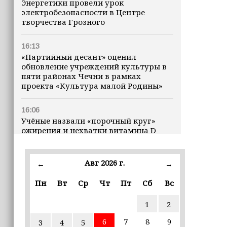
Энергетики провели урок
электробезопасности в Центре
творчества Грозного
16:13
«Партийный десант» оценил
обновление учреждений культуры в
пяти районах Чечни в рамках
проекта «Культура малой Родины»
16:06
Учёные назвали «порочный круг»
ожирения и нехватки витамина D
16:00
Авг 2026 г.
←
→
В Чеченской Республике начинается
история профессионального хоккея
Пн
Вт
Ср
Чт
Пт
Сб
Вс
15:55
1
2
В Чеченской Республики
избирательные комиссии
6
7
8
9
3
4
5