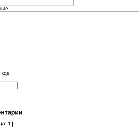
ние
 код
нтарии
ца:
1 |