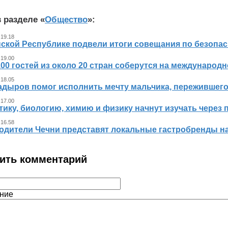
 разделе «
Общество
»:
 19.18
ской Республике подвели итоги совещания по безопасн
 19.00
00 гостей из около 20 стран соберутся на международ
 18.05
адыров помог исполнить мечту мальчика, пережившег
 17.00
ику, биологию, химию и физику начнут изучать через 
 16.58
одители Чечни представят локальные гастробренды н
ить комментарий
ние