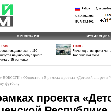
Район
Для слабо
USD 80,9293
EUR 93,1901
О РЕСПУБЛИКЕ
МУЛЬТИМЕДИА
ССИЯ
СКФО
оссии создано около 110
Чеченец спас троих чело
шрутов научно-популярного
Каспийском море
изма в 35 регионах
»
НОВОСТИ
»
Общество
» В рамках проекта «Детский спорт» в
му футболу
рамках проекта «Дет
ченской Республике