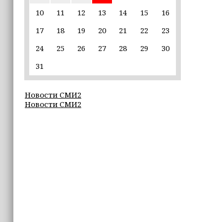
Неделя популяризации грудного
вскармливания: что важно знать
10
11
12
13
14
15
16
молодым мамам
17
18
19
20
21
22
23
15:39
24
25
26
27
28
29
30
«Единая Россия» провела в Чеченской
Республике серию спортивных
31
мероприятий в преддверии Дня
физкультурника
Новости СМИ2
Новости СМИ2
15:10
Для иностранных абитуриентов,
желающих учиться в России, будет
введён единый экзамен по русскому
языку
15:06
В Чечне закупили около 190 тысяч
новых учебников для школ
14:45