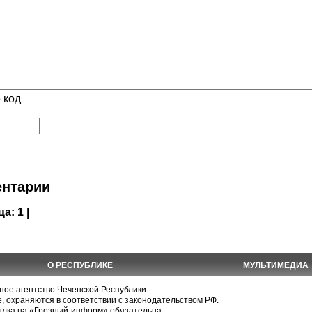
 код
нтарии
ца:
1 |
О РЕСПУБЛИКЕ
МУЛЬТИМЕДИА
е агентство Чеченской Республики
, охраняются в соответствии с законодательством РФ.
ылка на «Грозный-информ» обязательна.