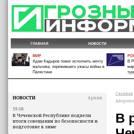
ГЛАВНАЯ
НОВОСТИ
МИР
РО
Адам Кадыров помог исполнить мечту
В Р
мальчика, пережившего ужасы войны в
мар
Палестине
тур
Главная
НОВОСТИ
Архив
дворово
19:18
В 
В Чеченской Республике подвели
итоги совещания по безопасности и
подготовке к зиме
Че