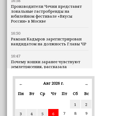
16:58
Производители Чечни представят
локальные гастробренды на
юбилейном фестивале «Вкусы
России» в Москве
16:50
Рамзан Кадыров зарегистрирован
кандидатом на должность Главы ЧР
16:47
Почему кошки заранее чувствуют
землетрясения, рассказала
ветеринар
Авг 2026 г.
16:12
←
→
Владимир Машков высоко оценил
Пн
Вт
Ср
Чт
Пт
Сб
Вс
проходящий в Грозном фестиваль
«Федерация» (+видео)
1
2
16:02
7
8
9
3
4
5
6