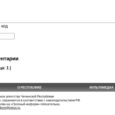
 код
нтарии
ца:
1 |
О РЕСПУБЛИКЕ
МУЛЬТИМЕДИА
е агентство Чеченской Республики
, охраняются в соответствии с законодательством РФ.
ылка на «Грозный-информ» обязательна.
nform@inbox.ru