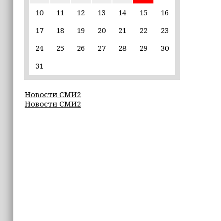
10
11
12
13
14
15
16
16:55
17
18
19
20
21
22
23
Умар Даудов награжден Орденом
Кадырова
24
25
26
27
28
29
30
16:34
31
Росгвардейцы провели урок
мужества для воспитанников
Новости СМИ2
детского лагеря «Майралла»
Новости СМИ2
16:30
Дмитрий Чернышенко: Внутренний
туризм в России вырос на 4,3%,
въездной — на 20,1%
16:28
Из бюджета Чечни дополнительно
выделено 505 млн рублей
пострадавшим от паводков