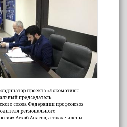
оординатор проекта «Локомотивы
ональный председатель
нского союза Федерации профсоюзов
водителя регионального
ссия» Асхаб Анасов, а также члены