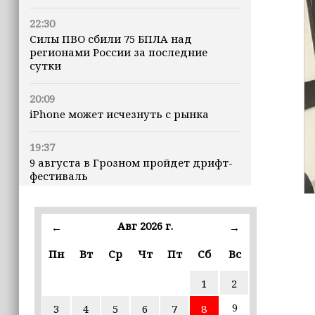
22:30
Силы ПВО сбили 75 БПЛА над
регионами России за последние
сутки
20:09
iPhone может исчезнуть с рынка
19:37
9 августа в Грозном пройдет дрифт-
фестиваль
17:30
Эксперт объяснил, почему не стоит
Авг 2026 г.
←
→
подшучивать над мошенниками
Пн
Вт
Ср
Чт
Пт
Сб
Вс
16:55
1
2
В Шелковском районе обучают
обходчиков в рамках проекта
9
3
4
5
6
7
8
«ИнформУИК»