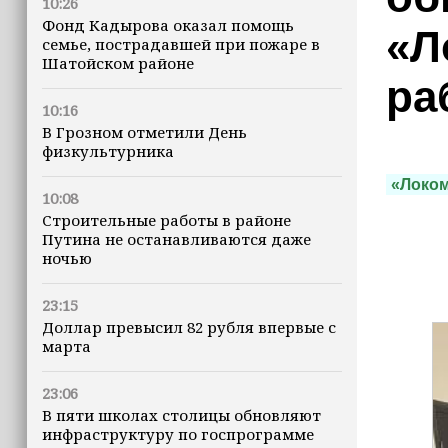
10:26
Фонд Кадырова оказал помощь
«Л
семье, пострадавшей при пожаре в
Шатойском районе
ра
10:16
В Грозном отметили День
физкультурника
«Локом
10:08
Строительные работы в районе
Путина не останавливаются даже
ночью
23:15
Доллар превысил 82 рубля впервые с
марта
23:06
В пяти школах столицы обновляют
инфраструктуру по госпрограмме