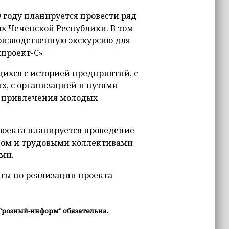
9 году планируется провести ряд
х Чеченской Республики. В том
оизводственную экскурсию для
йпроект-С»
ихся с историей предприятий, с
х, с организацией и путями
е привлечения молодых
проекта планируется проведение
твом и трудовыми коллективами
ми.
оты по реализации проекта
Грозный-информ" обязательна.