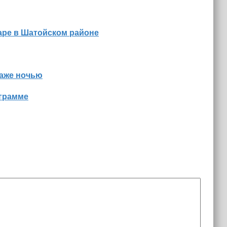
аре в Шатойском районе
даже ночью
ограмме