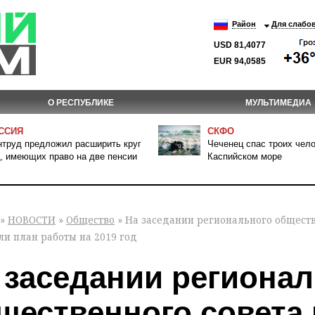
Район
Для слабо
USD 81,4077
EUR 94,0585
О РЕСПУБЛИКЕ
МУЛЬТИМЕДИА
ССИЯ
СКФО
труд предложил расширить круг
Чеченец спас троих чело
, имеющих право на две пенсии
Каспийском море
»
НОВОСТИ
»
Общество
» На заседании регионального обществ
ли план работы на 2019 год
 заседании региона
щественного совета 