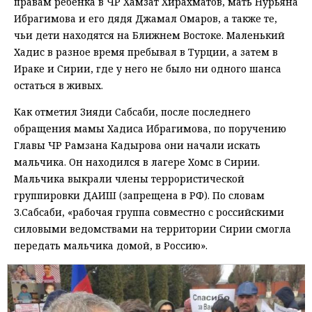
правам ребенка в ЧР Хамзат Хирахматов, мать Нурьяна
Ибрагимова и его дядя Джамал Омаров, а также те,
чьи дети находятся на Ближнем Востоке. Маленький
Хадис в разное время пребывал в Турции, а затем в
Ираке и Сирии, где у него не было ни одного шанса
остаться в живых.
Как отметил Зияди Сабсаби, после последнего
обращения мамы Хадиса Ибрагимова, по поручению
Главы ЧР Рамзана Кадырова они начали искать
мальчика. Он находился в лагере Хомс в Сирии.
Мальчика выкрали члены террористической
группировки ДАИШ (запрещена в РФ). По словам
З.Сабсаби, «рабочая группа совместно с российскими
силовыми ведомствами на территории Сирии смогла
передать мальчика домой, в Россию».