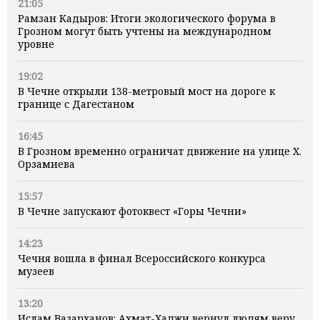
21:05
Рамзан Кадыров: Итоги экологического форума в
Грозном могут быть учтены на международном
уровне
19:02
В Чечне открыли 138-метровый мост на дороге к
границе с Дагестаном
16:45
В Грозном временно ограничат движение на улице Х.
Орзамиева
15:57
В Чечне запускают фотоквест «Горы Чечни»
14:23
Чечня вошла в финал Всероссийского конкурса
музеев
13:20
Ислам Вазарханов: Ахмат-Хаджи вернул людям веру