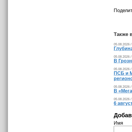
израильских атак
Поделит
14:25
Опрос зафиксировал падение
доверия граждан Украины к
президенту Зеленскому
Также в
05.08.2026 /
Глубина
05.08.2026 /
В Гроз
05.08.2026 /
ПСБ и 
регион
05.08.2026 /
В «Мег
05.08.2026 /
6 авгус
Добав
Имя