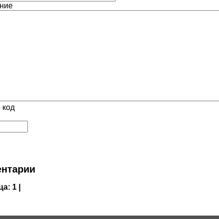
ние
 код
нтарии
ца:
1 |