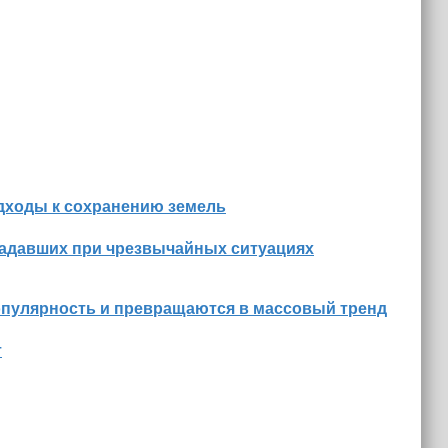
дходы к сохранению земель
радавших при чрезвычайных ситуациях
опулярность и превращаются в массовый тренд
т