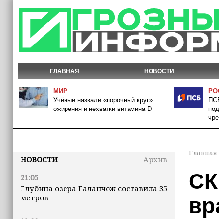
ГЛАВНАЯ
НОВОСТИ
МИР
РО
Учёные назвали «порочный круг»
ПСБ
ожирения и нехватки витамина D
под
чре
Главная
НОВОСТИ
Архив
СК
21:05
Глубина озера Галанчож составила 35
метров
вр