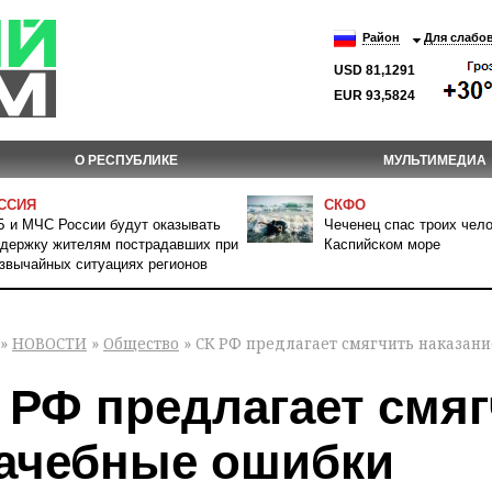
Район
Для слабо
USD 81,1291
EUR 93,5824
О РЕСПУБЛИКЕ
МУЛЬТИМЕДИА
ССИЯ
СКФО
 и МЧС России будут оказывать
Чеченец спас троих чело
держку жителям пострадавших при
Каспийском море
звычайных ситуациях регионов
»
НОВОСТИ
»
Общество
» СК РФ предлагает смягчить наказан
 РФ предлагает смяг
ачебные ошибки