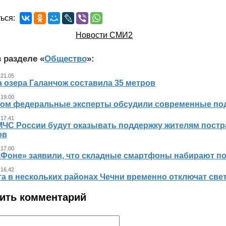
ься:
Новости СМИ2
 разделе «
Общество
»:
 21.05
 озера Галанчож составила 35 метров
 19.00
ном федеральные эксперты обсудили современные по
 17.41
МЧС России будут оказывать поддержку жителям пост
ов
 17.00
аФоне» заявили, что складные смартфоны набирают п
 16.42
та в нескольких районах Чечни временно отключат све
ить комментарий