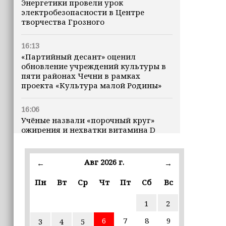
Энергетики провели урок
электробезопасности в Центре
творчества Грозного
16:13
«Партийный десант» оценил
обновление учреждений культуры в
пяти районах Чечни в рамках
проекта «Культура малой Родины»
16:06
Учёные назвали «порочный круг»
ожирения и нехватки витамина D
16:00
Авг 2026 г.
←
→
В Чеченской Республике начинается
история профессионального хоккея
Пн
Вт
Ср
Чт
Пт
Сб
Вс
15:55
1
2
В Чеченской Республики
избирательные комиссии
6
7
8
9
3
4
5