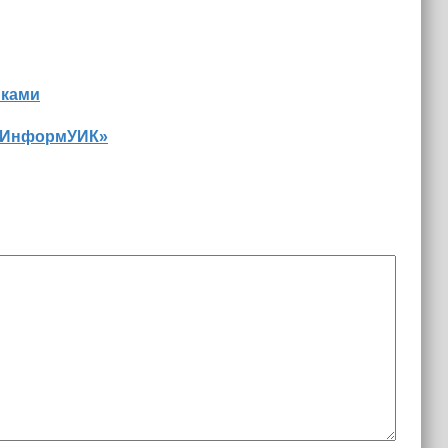
иками
 «ИнформУИК»