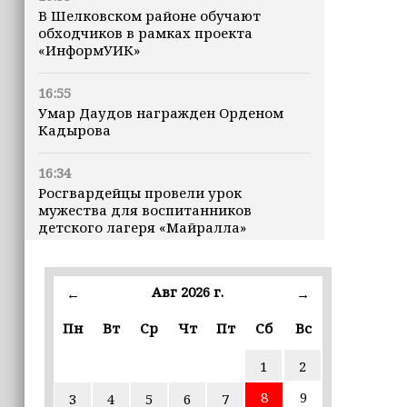
В Шелковском районе обучают
обходчиков в рамках проекта
«ИнформУИК»
16:55
Умар Даудов награжден Орденом
Кадырова
16:34
Росгвардейцы провели урок
мужества для воспитанников
детского лагеря «Майралла»
16:30
Дмитрий Чернышенко: Внутренний
Авг 2026 г.
←
→
туризм в России вырос на 4,3%,
въездной — на 20,1%
Пн
Вт
Ср
Чт
Пт
Сб
Вс
1
2
16:28
Из бюджета Чечни дополнительно
8
9
3
4
5
6
7
выделено 505 млн рублей