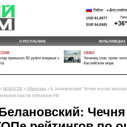
Район
Для слабо
USD 81,4077
EUR 94,0585
О РЕСПУБЛИКЕ
МУЛЬТИМЕДИА
ССИЯ
СКФО
лар превысил 82 рубля впервые с
Чеченец спас троих чело
та
Каспийском море
»
НОВОСТИ
»
Общество
» В. Белановский: Чечня всегда находи
тельной власти субъектов РФ
 Белановский: Чечня
ТОПе рейтингов по о