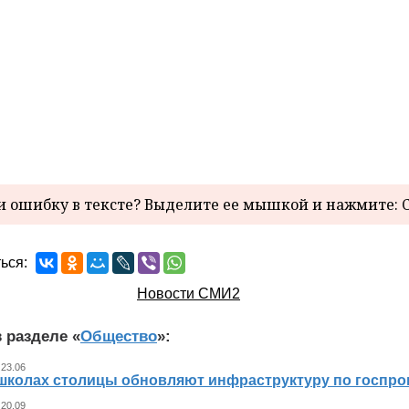
 ошибку в тексте? Выделите ее мышкой и нажмите: C
ься:
Новости СМИ2
 разделе «
Общество
»:
 23.06
 школах столицы обновляют инфраструктуру по госпр
 20.09