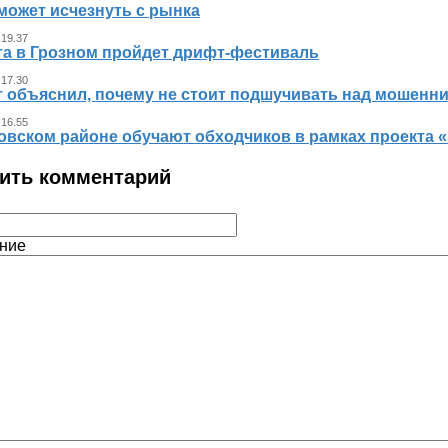
может исчезнуть с рынка
 19.37
ста в Грозном пройдет дрифт-фестиваль
 17.30
т объяснил, почему не стоит подшучивать над мошенн
 16.55
овском районе обучают обходчиков в рамках проекта
ить комментарий
ние