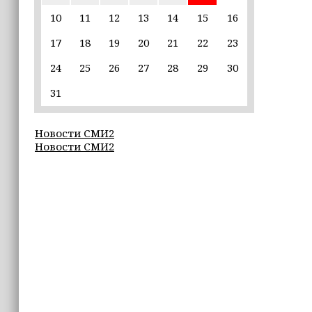
пострадавшим от паводков
10
11
12
13
14
15
16
17
18
19
20
21
22
23
15:35
Политик заявил, что цель «Госулуг»
24
25
26
27
28
29
30
— стать большой
соцмедиаплатформой
31
15:17
Новости СМИ2
Избирательные участки Шатоя
Новости СМИ2
готовы к приёму голосов
избирателей
15:02
Турция, Саудовская Аравия и
Пакистан подписали «Мекканское
соглашение» о коллективной обороне
14:58
Кадыров: сдача в плен становится
для многих военнослужащих ВСУ
единственной альтернативой гибели