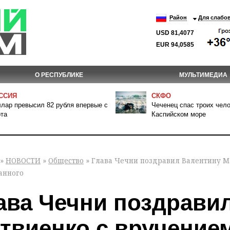
Район
Для слабо
USD 81,4077
EUR 94,0585
О РЕСПУБЛИКЕ
МУЛЬТИМЕДИА
ССИЯ
СКФО
лар превысил 82 рубля впервые с
Чеченец спас троих чело
та
Каспийском море
»
НОВОСТИ
»
Общество
» Глава Чечни поздравил Валентину М
анного
ава Чечни поздрави
твиенко с вручение