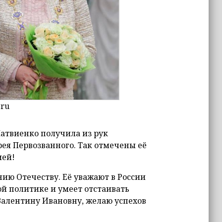
.ru
атвиенко получила из рук
ея Первозванного. Так отмечены её
ией!
ию Отечеству. Её уважают в России
ой политике и умеет отстаивать
Валентину Ивановну, желаю успехов