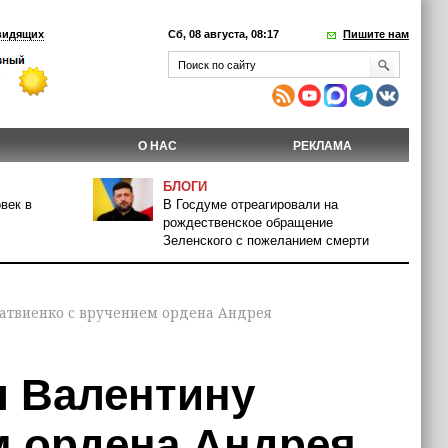
видящих
Сб, 08 августа, 08:17
Пишите нам
О НАС
РЕКЛАМА
БЛОГИ
век в
В Госдуме отреагировали на
рождественское обращение
Зеленского с пожеланием смерти
атвиенко с вручением ордена Андрея
л Валентину
м ордена Андрея