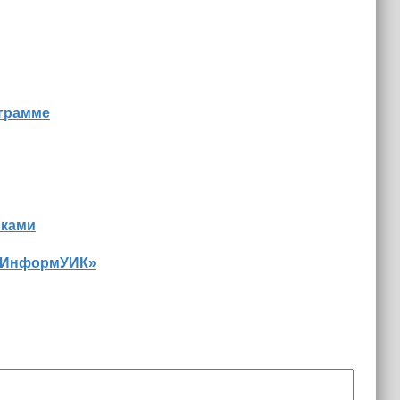
ограмме
иками
 «ИнформУИК»