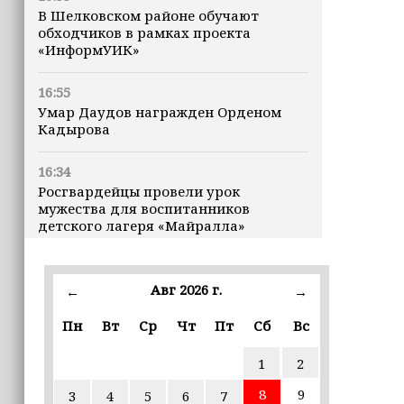
В Шелковском районе обучают
обходчиков в рамках проекта
«ИнформУИК»
16:55
Умар Даудов награжден Орденом
Кадырова
16:34
Росгвардейцы провели урок
мужества для воспитанников
детского лагеря «Майралла»
16:30
Дмитрий Чернышенко: Внутренний
Авг 2026 г.
←
→
туризм в России вырос на 4,3%,
въездной — на 20,1%
Пн
Вт
Ср
Чт
Пт
Сб
Вс
1
2
16:28
Из бюджета Чечни дополнительно
8
9
3
4
5
6
7
выделено 505 млн рублей