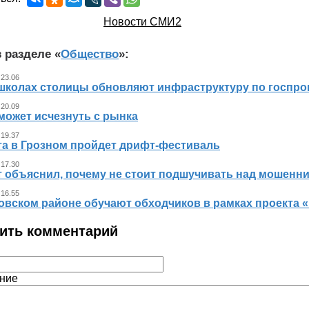
Новости СМИ2
 разделе «
Общество
»:
 23.06
 школах столицы обновляют инфраструктуру по госпр
 20.09
может исчезнуть с рынка
 19.37
ста в Грозном пройдет дрифт-фестиваль
 17.30
т объяснил, почему не стоит подшучивать над мошенн
 16.55
овском районе обучают обходчиков в рамках проекта
ить комментарий
ние