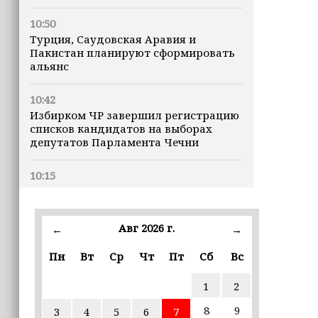
10:50
Турция, Саудовская Аравия и
Пакистан планируют сформировать
альянс
10:42
Избирком ЧР завершил регистрацию
списков кандидатов на выборах
депутатов Парламента Чечни
10:15
В России уровень средней зарплаты
заметно вырос
Авг 2026 г.
←
→
10:00
Апты Алаудинов: Потери ВСУ
Пн
Вт
Ср
Чт
Пт
Сб
Вс
приближаются к отметке в 2,5
миллиона человек
1
2
8
9
3
4
5
6
7
09:52