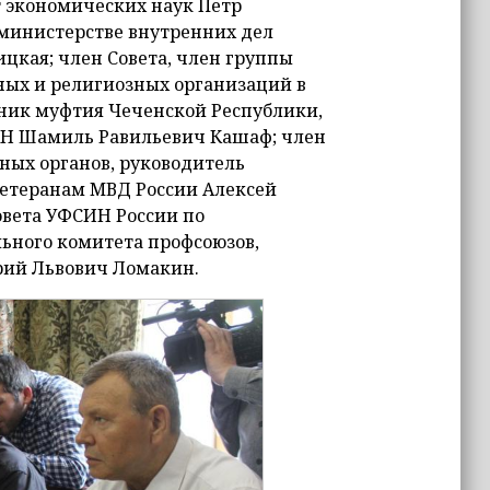
 экономических наук Петр
 министерстве внутренних дел
цкая; член Совета, член группы
ных и религиозных организаций в
ник муфтия Чеченской Республики,
АН Шамиль Равильевич Кашаф; член
ных органов, руководитель
ветеранам МВД России Алексей
овета УФСИН России по
ьного комитета профсоюзов,
рий Львович Ломакин.