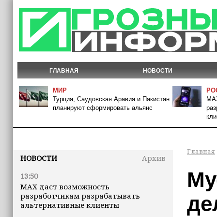
ГЛАВНАЯ
НОВОСТИ
МИР
РО
Турция, Саудовская Аравия и Пакистан
MAX
планируют сформировать альянс
раз
кли
Главная
НОВОСТИ
Архив
Му
13:50
MAX даст возможность
разработчикам разрабатывать
де
альтернативные клиенты