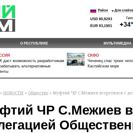
Район
Для слабо
USD 80,9293
EUR 93,1901
О РЕСПУБЛИКЕ
МУЛЬТИМЕДИА
ССИЯ
СКФО
 даст возможность разработчикам
Чеченец спас троих чело
рабатывать альтернативные
Каспийском море
енты
»
НОВОСТИ
»
Общество
» Муфтий ЧР С.Межиев встретился с д
фтий ЧР С.Межиев в
легацией Обществен