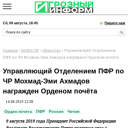
Сб, 08 августа, 18:45
Пишите нам
Главная
»
НОВОСТИ
»
Общество
» Управляющий Отделением
ПФР по ЧР Мохмад-Эми Ахмадов награжден Орденом почёта
Управляющий Отделением ПФР по
ЧР Мохмад-Эми Ахмадов
награжден Орденом почёта
14.08.2019 22:38
Орден почета
ПФР
Россия
Чечня
9 августа 2019 года Президент Российской Федерации
Владимир Владимирович Путин подписал указ о