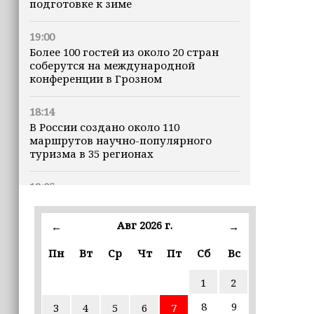
подготовке к зиме
19:00
Более 100 гостей из около 20 стран
соберутся на международной
конференции в Грозном
18:14
В России создано около 110
маршрутов научно-популярного
туризма в 35 регионах
18:05
Адам Кадыров помог исполнить
мечту мальчика, пережившего ужасы
Авг 2026 г.
←
→
войны в Палестине
Пн
Вт
Ср
Чт
Пт
Сб
Вс
17:00
Математику, биологию, химию и
1
2
физику начнут изучать через призму
их применения в жизни
8
9
3
4
5
6
7