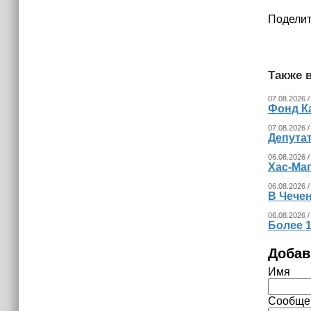
16:02
Поделит
Неделя популяризации грудного
вскармливания: что важно знать
молодым мамам
Также в
07.08.2026 /
Фонд К
07.08.2026 /
Депута
06.08.2026 /
Хас-Ма
06.08.2026 /
В Чечен
06.08.2026 /
Более 1
Добав
Имя
Сообще