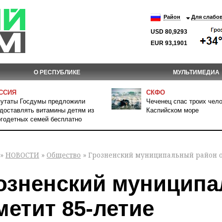
Район
Для слабо
USD 80,9293
EUR 93,1901
О РЕСПУБЛИКЕ
МУЛЬТИМЕДИА
ССИЯ
СКФО
утаты Госдумы предложили
Чеченец спас троих чело
доставлять витамины детям из
Каспийском море
годетных семей бесплатно
»
НОВОСТИ
»
Общество
» Грозненский муниципальный район о
озненский муницип
метит 85-летие