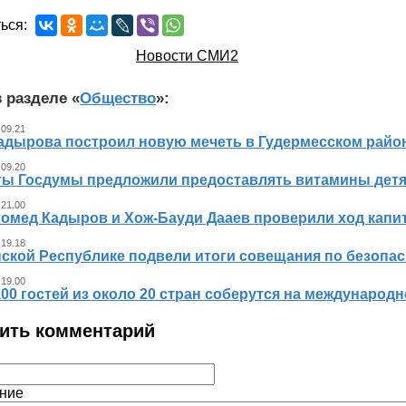
ься:
Новости СМИ2
 разделе «
Общество
»:
 09.21
адырова построил новую мечеть в Гудермесском райо
 09.20
ты Госдумы предложили предоставлять витамины детя
 21.00
гомед Кадыров и Хож-Бауди Дааев проверили ход капит
 19.18
ской Республике подвели итоги совещания по безопасн
 19.00
00 гостей из около 20 стран соберутся на международ
ить комментарий
ние