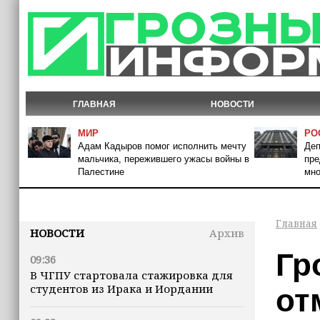
ГЛАВНАЯ
НОВОСТИ
МИР
РО
Адам Кадыров помог исполнить мечту
Деп
мальчика, пережившего ужасы войны в
пре
Палестине
мно
Главная
НОВОСТИ
Архив
Гр
09:36
В ЧГПУ стартовала стажировка для
студентов из Ирака и Иордании
от