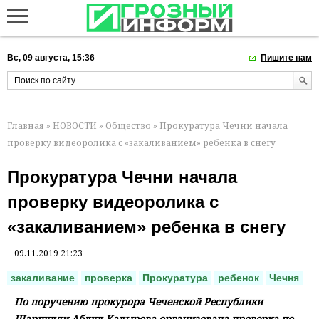
Вс, 09 августа, 15:36
Пишите нам
Главная
»
НОВОСТИ
»
Общество
» Прокуратура Чечни начала
проверку видеоролика с «закаливанием» ребенка в снегу
Прокуратура Чечни начала
проверку видеоролика с
«закаливанием» ребенка в снегу
09.11.2019 21:23
закаливание
проверка
Прокуратура
ребенок
Чечня
По поручению прокурора Чеченской Республики
Шарпудди Абдул-Кадырова организована проверка по