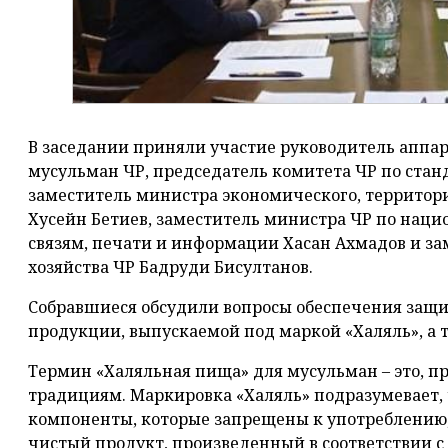
В заседании приняли участие руководитель аппа
мусульман ЧР, председатель комитета ЧР по станд
заместитель министра экономического, территори
Хусейн Бетиев, заместитель министра ЧР по нац
связям, печати и информации Хасан Ахмадов и за
хозяйства ЧР Бадруди Бисултанов.
Собравшиеся обсудили вопросы обеспечения защи
продукции, выпускаемой под маркой «Халяль», а
Термин «Халяльная пища» для мусульман – это, п
традициям. Маркировка «Халяль» подразумевает, 
компоненты, которые запрещены к употреблению, 
чистый продукт, произведенный в соответствии 