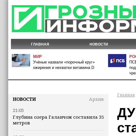
ГЛАВНАЯ
НОВОСТИ
МИР
РО
Учёные назвали «порочный круг»
ПСБ
ожирения и нехватки витамина D
под
чре
Главная
НОВОСТИ
Архив
ДУ
21:05
Глубина озера Галанчож составила 35
метров
ст