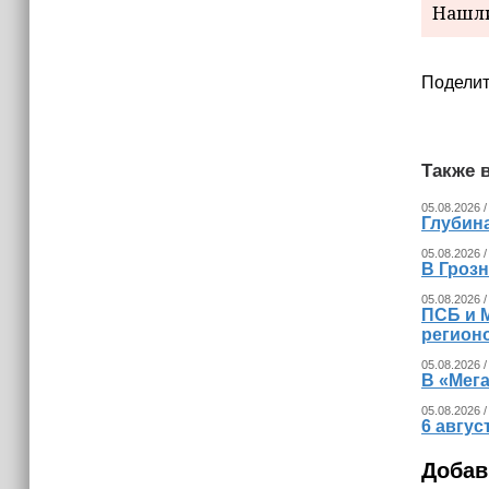
израильских атак
Нашли
14:25
Опрос зафиксировал падение
Поделит
доверия граждан Украины к
президенту Зеленскому
Также в
05.08.2026 /
Глубина
05.08.2026 /
В Гроз
05.08.2026 /
ПСБ и 
регион
05.08.2026 /
В «Мег
05.08.2026 /
6 авгус
Добав