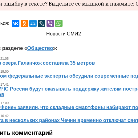
 ошибку в тексте? Выделите ее мышкой и нажмите: C
ься:
Новости СМИ2
 разделе «
Общество
»:
 21.05
 озера Галанчож составила 35 метров
 19.00
ном федеральные эксперты обсудили современные по
 17.41
МЧС России будут оказывать поддержку жителям пост
ов
 17.00
аФоне» заявили, что складные смартфоны набирают п
 16.42
та в нескольких районах Чечни временно отключат све
ить комментарий