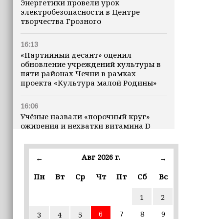
Энергетики провели урок
электробезопасности в Центре
творчества Грозного
16:13
«Партийный десант» оценил
обновление учреждений культуры в
пяти районах Чечни в рамках
проекта «Культура малой Родины»
16:06
Учёные назвали «порочный круг»
ожирения и нехватки витамина D
16:00
Авг 2026 г.
←
→
В Чеченской Республике начинается
история профессионального хоккея
Пн
Вт
Ср
Чт
Пт
Сб
Вс
15:55
1
2
В Чеченской Республики
избирательные комиссии
6
7
8
9
3
4
5