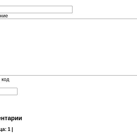
ние
 код
нтарии
ца:
1 |