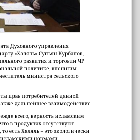
рата Духовного управления
арту «Халяль» Супьян Курбанов,
ального развития и торговли ЧР
иональной политике, внешним
меститель министра сельского
ты прав потребителей данной
 также дальнейшее взаимодействие.
режде всего, верность исламским
что в продуктах отсутствуют
то есть Халяль – это экологически
с исламскими нормами.