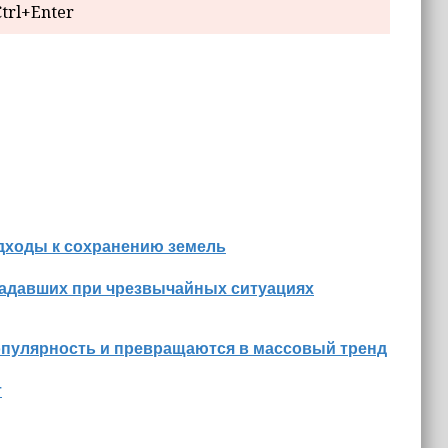
trl+Enter
дходы к сохранению земель
радавших при чрезвычайных ситуациях
опулярность и превращаются в массовый тренд
т