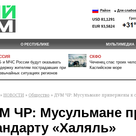
Район
Для слабо
USD 81,1291
EUR 93,5824
О РЕСПУБЛИКЕ
МУЛЬТИМЕДИА
ССИЯ
СКФО
 и МЧС России будут оказывать
Чеченец спас троих чело
держку жителям пострадавших при
Каспийском море
звычайных ситуациях регионов
»
НОВОСТИ
»
Общество
» ДУМ ЧР: Мусульмане привержены к с
М ЧР: Мусульмане п
андарту «Халяль»