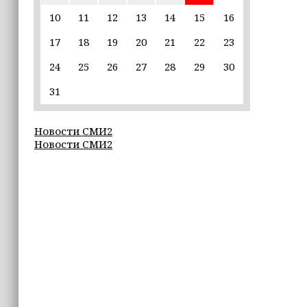
10
11
12
13
14
15
16
22:30
17
18
19
20
21
22
23
Силы ПВО сбили 75 БПЛА над
регионами России за последние
24
25
26
27
28
29
30
сутки
31
20:09
iPhone может исчезнуть с рынка
Новости СМИ2
Новости СМИ2
19:37
9 августа в Грозном пройдет дрифт-
фестиваль
17:30
Эксперт объяснил, почему не стоит
подшучивать над мошенниками