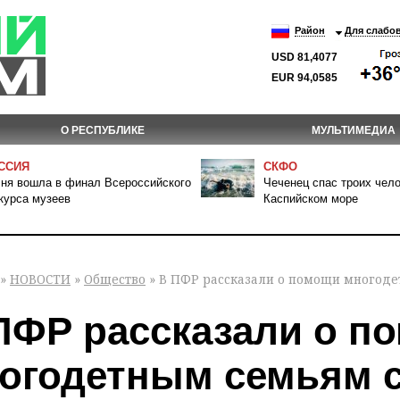
Район
Для слабо
USD 81,4077
EUR 94,0585
О РЕСПУБЛИКЕ
МУЛЬТИМЕДИА
ССИЯ
СКФО
ня вошла в финал Всероссийского
Чеченец спас троих чело
курса музеев
Каспийском море
»
НОВОСТИ
»
Общество
» В ПФР рассказали о помощи многоде
ПФР рассказали о п
огодетным семьям с