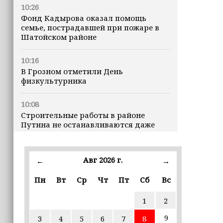
10:26
Фонд Кадырова оказал помощь
семье, пострадавшей при пожаре в
Шатойском районе
10:16
В Грозном отметили День
физкультурника
10:08
Строительные работы в районе
Путина не останавливаются даже
ночью
23:15
Авг 2026 г.
←
→
Доллар превысил 82 рубля впервые с
марта
Пн
Вт
Ср
Чт
Пт
Сб
Вс
1
2
23:06
В пяти школах столицы обновляют
9
3
4
5
6
7
8
инфраструктуру по госпрограмме