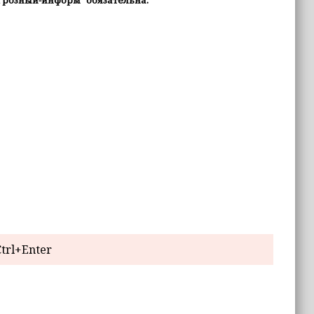
Грозный-информ" обязательна.
trl+Enter