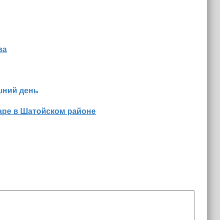
ва
шний день
аре в Шатойском районе