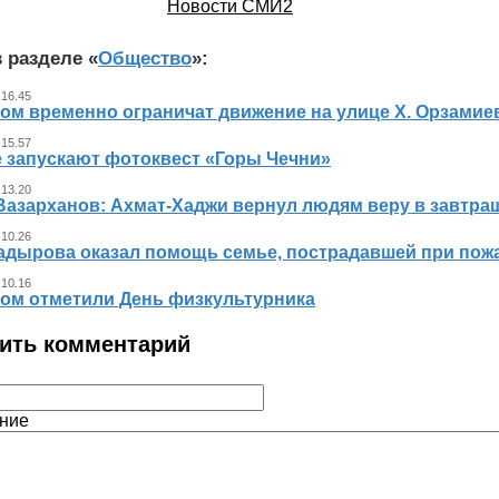
Новости СМИ2
 разделе «
Общество
»:
 16.45
ном временно ограничат движение на улице Х. Орзамие
 15.57
е запускают фотоквест «Горы Чечни»
 13.20
Вазарханов: Ахмат-Хаджи вернул людям веру в завтра
 10.26
адырова оказал помощь семье, пострадавшей при пож
 10.16
ном отметили День физкультурника
ить комментарий
ние