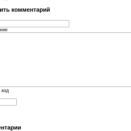
ить комментарий
ние
 код
нтарии