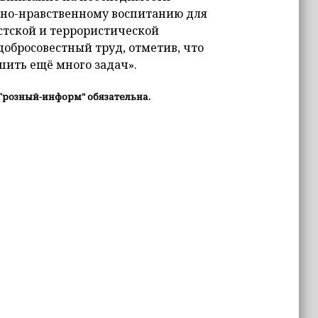
вно-нравственному воспитанию для
тской и террористической
добросовестный труд, отметив, что
шить ещё много задач».
Грозный-информ" обязательна.