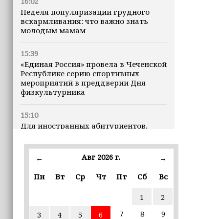
16:02
Неделя популяризации грудного
вскармливания: что важно знать
молодым мамам
15:39
«Единая Россия» провела в Чеченской
Республике серию спортивных
мероприятий в преддверии Дня
физкультурника
15:10
Для иностранных абитуриентов,
желающих учиться в России, будет
введён единый экзамен по русскому
языку
Авг 2026 г.
←
→
15:06
Пн
Вт
Ср
Чт
Пт
Сб
Вс
В Чечне закупили около 190 тысяч
новых учебников для школ
1
2
7
8
9
3
4
5
6