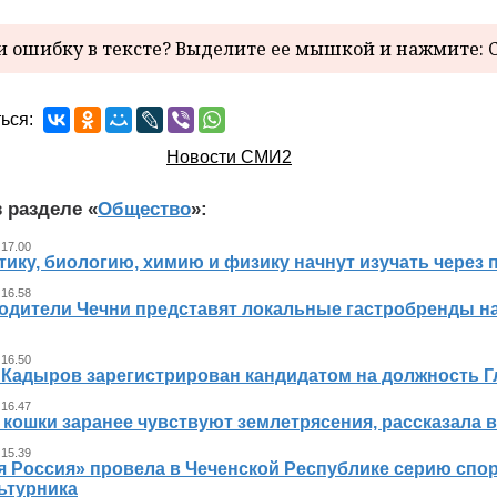
 ошибку в тексте? Выделите ее мышкой и нажмите: C
ься:
Новости СМИ2
 разделе «
Общество
»:
 17.00
ику, биологию, химию и физику начнут изучать через 
 16.58
одители Чечни представят локальные гастробренды н
 16.50
 Кадыров зарегистрирован кандидатом на должность 
 16.47
 кошки заранее чувствуют землетрясения, рассказала 
 15.39
я Россия» провела в Чеченской Республике серию спо
ьтурника