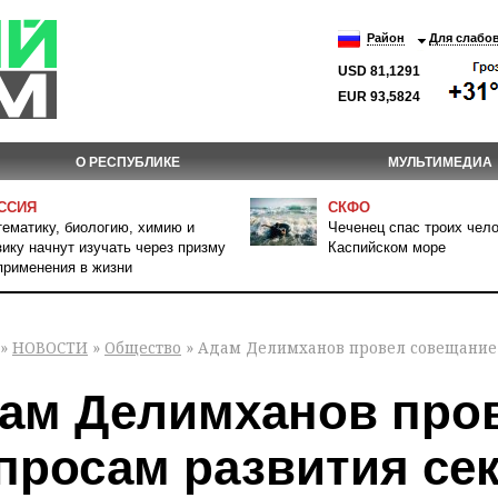
Район
Для слабо
USD 81,1291
EUR 93,5824
О РЕСПУБЛИКЕ
МУЛЬТИМЕДИА
ССИЯ
СКФО
ематику, биологию, химию и
Чеченец спас троих чело
ику начнут изучать через призму
Каспийском море
применения в жизни
»
НОВОСТИ
»
Общество
» Адам Делимханов провел совещание 
ам Делимханов пров
просам развития се