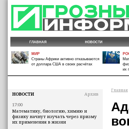
ГЛАВНАЯ
НОВОСТИ
МИР
РО
Страны Африки активно отказываются
Мат
от доллара США в своих расчётах
физ
их 
Главная
НОВОСТИ
Архив
Ад
17:00
Математику, биологию, химию и
физику начнут изучать через призму
во
их применения в жизни