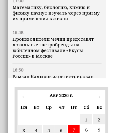
17:00
Математику, биологию, химию и
физику начнут изучать через призму
их применения в жизни
16:58
Производители Чечни представят
локальные гастробренды на
юбилейном фестивале «Вкусы
России» в Москве
16:50
Рамзан Кадыров зарегистрирован
кандидатом на должность Главы ЧР
Авг 2026 г.
16:47
←
→
Почему кошки заранее чувствуют
Пн
Вт
Ср
Чт
Пт
Сб
Вс
землетрясения, рассказала
ветеринар
1
2
16:12
7
8
9
3
4
5
6