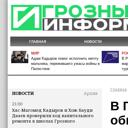
ГЛАВНАЯ
НОВОСТИ
МИР
РО
Адам Кадыров помог исполнить мечту
В Р
мальчика, пережившего ужасы войны в
мар
Палестине
тур
Главная
НОВОСТИ
Архив
В 
21:00
Хас-Магомед Кадыров и Хож-Бауди
Дааев проверили ход капитального
об
ремонта в школах Грозного