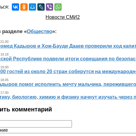
ься:
Новости СМИ2
 разделе «
Общество
»:
 21.00
гомед Кадыров и Хож-Бауди Дааев проверили ход капит
 19.18
ской Республике подвели итоги совещания по безопасн
 19.00
00 гостей из около 20 стран соберутся на международ
 18.05
адыров помог исполнить мечту мальчика, пережившег
 17.00
ику, биологию, химию и физику начнут изучать через 
ить комментарий
ние