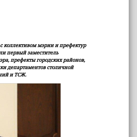
 с коллективом мэрии и префектур
али первый заместитель
эра, префекты городских районов,
ики департаментов столичной
ний и ТСЖ.