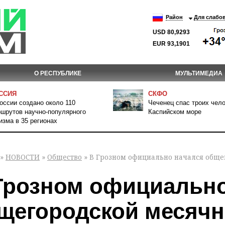
Район
Для слабо
USD 80,9293
EUR 93,1901
О РЕСПУБЛИКЕ
МУЛЬТИМЕДИА
ССИЯ
СКФО
оссии создано около 110
Чеченец спас троих чело
шрутов научно-популярного
Каспийском море
изма в 35 регионах
»
НОВОСТИ
»
Общество
» В Грозном официально начался обще
Грозном официально
щегородской месячн