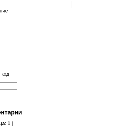
ние
 код
нтарии
ца:
1 |