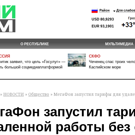
Район
Для слабо
USD 80,9293
EUR 93,1901
О РЕСПУБЛИКЕ
МУЛЬТИМЕДИА
ССИЯ
СКФО
итик заявил, что цель «Госулуг» —
Чеченец спас троих чело
ть большой соцмедиаплатформой
Каспийском море
»
НОВОСТИ
»
Общество
» МегаФон запустил тарифы для удале
гаФон запустил тар
аленной работы без