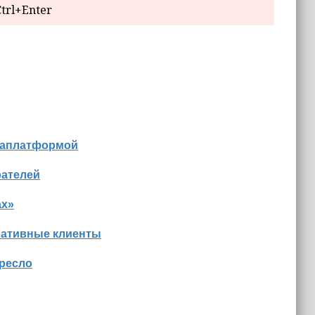
trl+Enter
диаплатформой
рателей
ах»
нативные клиенты
кресло