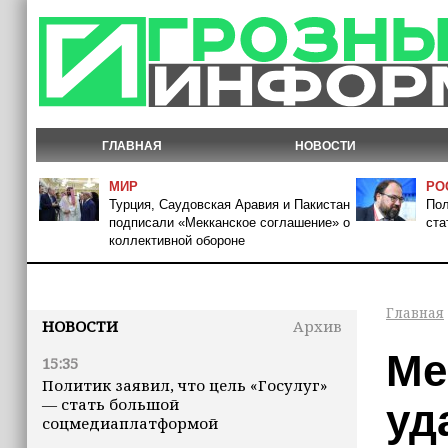
ГЛАВНАЯ
НОВОСТИ
МИР
РО
Турция, Саудовская Аравия и Пакистан
Пол
подписали «Мекканское соглашение» о
ста
коллективной обороне
Главная
НОВОСТИ
Архив
Ме
15:35
Политик заявил, что цель «Госулуг»
— стать большой
уд
соцмедиаплатформой