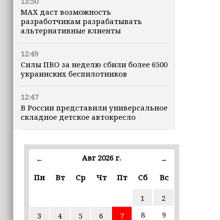
13:50
MAX даст возможность
разработчикам разрабатывать
альтернативные клиенты
12:49
Силы ПВО за неделю сбили более 6500
украинских беспилотников
12:47
В России представили универсальное
складное детское автокресло
12:15
Невролог рассказала, как за минуту
Авг 2026 г.
←
→
определить инсульт
Пн
Вт
Ср
Чт
Пт
Сб
Вс
11:56
В селе Геремчук проводят капремонт
1
2
моста
8
9
3
4
5
6
7