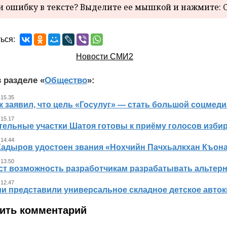
 ошибку в тексте? Выделите ее мышкой и нажмите: C
ься:
Новости СМИ2
 разделе «
Общество
»:
 15.35
к заявил, что цель «Госулуг» — стать большой соцме
 15.17
тельные участки Шатоя готовы к приёму голосов изби
 14.44
Кадыров удостоен звания «Нохчийн Пачхьалкхан Къон
 13.50
ст возможность разработчикам разрабатывать альтер
 12.47
ии представили универсальное складное детское авто
ить комментарий