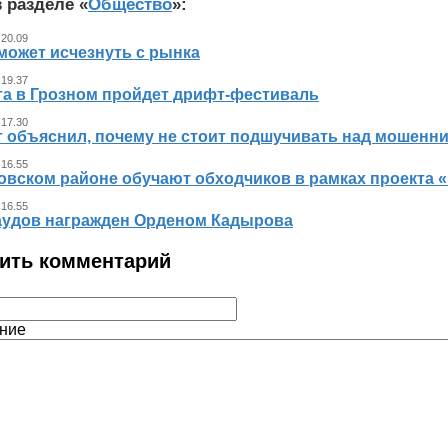
 разделе «
Общество
»:
 20.09
может исчезнуть с рынка
 19.37
ста в Грозном пройдет дрифт-фестиваль
 17.30
т объяснил, почему не стоит подшучивать над мошенн
 16.55
овском районе обучают обходчиков в рамках проекта
 16.55
аудов награжден Орденом Кадырова
ить комментарий
ние