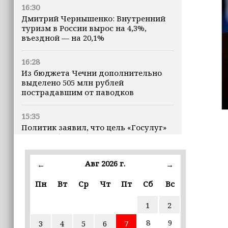
16:30
Дмитрий Чернышенко: Внутренний
туризм в России вырос на 4,3%,
въездной — на 20,1%
16:28
Из бюджета Чечни дополнительно
выделено 505 млн рублей
пострадавшим от паводков
15:35
Политик заявил, что цель «Госулуг»
— стать большой
соцмедиаплатформой
Авг 2026 г.
←
→
15:17
Избирательные участки Шатоя
Пн
Вт
Ср
Чт
Пт
Сб
Вс
готовы к приёму голосов
избирателей
1
2
8
9
3
4
5
6
7
15:02