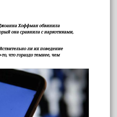
 Джоанна Хоффман обвинила
торый она сравнила с наркотиками,
ействительно ли их поведение
то, что гораздо темнее, чем