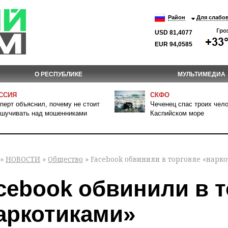
Район
Для слабо
USD 81,4077
EUR 94,0585
О РЕСПУБЛИКЕ
МУЛЬТИМЕДИА
ССИЯ
СКФО
перт объяснил, почему не стоит
Чеченец спас троих чело
шучивать над мошенниками
Каспийском море
»
НОВОСТИ
»
Общество
» Facebook обвинили в торговле «нарк
cebook обвинили в т
аркотиками»