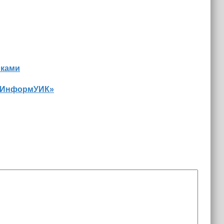
иками
 «ИнформУИК»