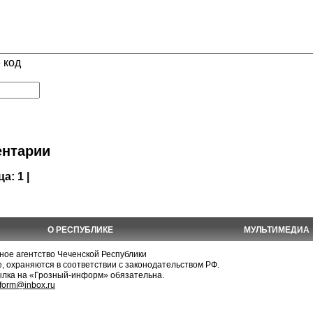
 код
нтарии
ца:
1 |
О РЕСПУБЛИКЕ
МУЛЬТИМЕДИА
е агентство Чеченской Республики
, охраняются в соответствии с законодательством РФ.
ылка на «Грозный-информ» обязательна.
nform@inbox.ru