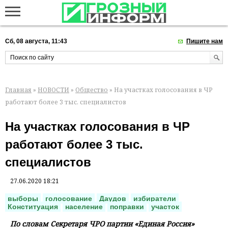
Сб, 08 августа, 11:43
Пишите нам
Главная
»
НОВОСТИ
»
Общество
» На участках голосования в ЧР
работают более 3 тыс. специалистов
На участках голосования в ЧР
работают более 3 тыс.
специалистов
27.06.2020 18:21
выборы
голосование
Даудов
избиратели
Конституация
население
поправки
участок
По словам Секретаря ЧРО партии «Единая Россия»