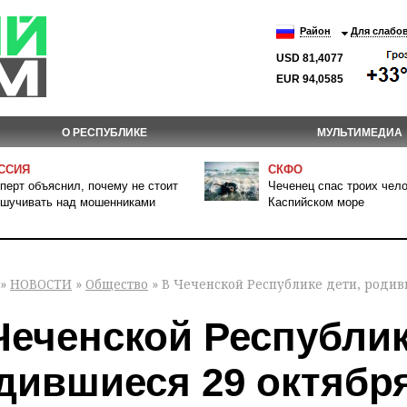
Район
Для слабо
USD 81,4077
EUR 94,0585
О РЕСПУБЛИКЕ
МУЛЬТИМЕДИА
ССИЯ
СКФО
перт объяснил, почему не стоит
Чеченец спас троих чело
шучивать над мошенниками
Каспийском море
»
НОВОСТИ
»
Общество
» В Чеченской Республике дети, родивш
Чеченской Республик
дившиеся 29 октября