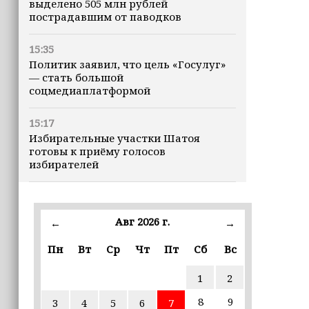
выделено 505 млн рублей
пострадавшим от паводков
15:35
Политик заявил, что цель «Госулуг»
— стать большой
соцмедиаплатформой
15:17
Избирательные участки Шатоя
готовы к приёму голосов
избирателей
15:02
Турция, Саудовская Аравия и
Авг 2026 г.
←
→
Пакистан подписали «Мекканское
соглашение» о коллективной обороне
Пн
Вт
Ср
Чт
Пт
Сб
Вс
14:58
1
2
Кадыров: сдача в плен становится
для многих военнослужащих ВСУ
8
9
3
4
5
6
7