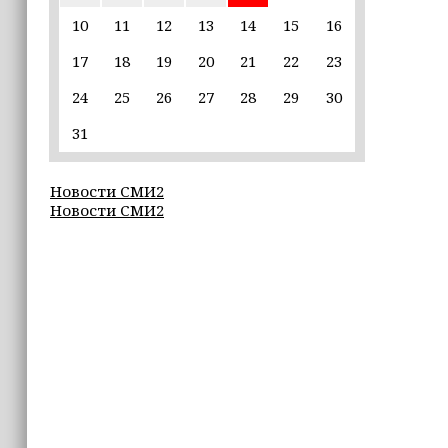
единственной альтернативой гибели
(+видео)
10
11
12
13
14
15
16
17
18
19
20
21
22
23
14:44
Ахмат Кадыров удостоен звания
24
25
26
27
28
29
30
«Нохчийн Пачхьалкхан Къонах»
31
13:50
MAX даст возможность
Новости СМИ2
разработчикам разрабатывать
Новости СМИ2
альтернативные клиенты
12:49
Силы ПВО за неделю сбили более 6500
украинских беспилотников
12:47
В России представили универсальное
складное детское автокресло
12:15