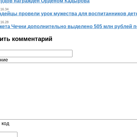
аудов награжден Орденом Кадырова
 16.34
рдейцы провели урок мужества для воспитанников дет
 16.28
жета Чечни дополнительно выделено 505 млн рублей 
ить комментарий
ние
 код