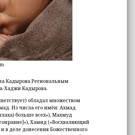
om
ана Кадырова Региональным
а-Хаджи Кадырова.
иветствует) обладал множеством
мад. Из числа его имён: Ахмад
лаха) больше всех»), Махмуд
агонравие]»), Хамид («Восхваляющий
, и в деле донесения Божественного