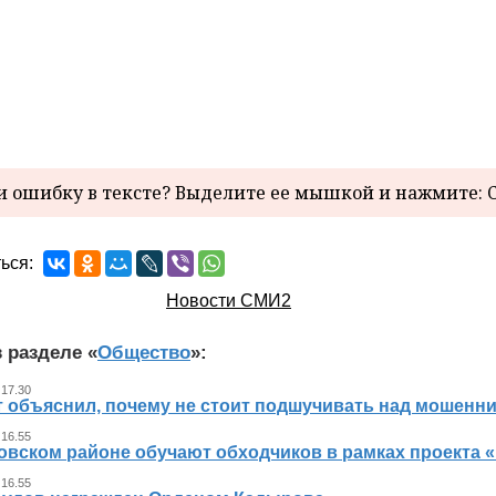
 ошибку в тексте? Выделите ее мышкой и нажмите: C
ься:
Новости СМИ2
 разделе «
Общество
»:
 17.30
т объяснил, почему не стоит подшучивать над мошенн
 16.55
овском районе обучают обходчиков в рамках проекта
 16.55