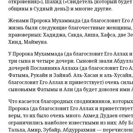
откровения]»), Шахид («Свидетель [который будет
общины в Судный день]) и многие другие.
Женами Пророка Мухаммада (да благословит Его Ал
жизнь были следующие благочестивые женщины, 
правоверных: Хадиджа, Савда, Аиша, Хафса, две З
Хинд, Маймуна.
У Пророка Мухаммада (да благословит Его Аллах и
три сына и четыре дочери. Сыновей звали Абдулл
дочерей Посланника Аллаха (да благословит Его А
Фатыма, Рукайя и Зайнаб. Аль-Хасан и аль-Хусайн
благословит Его Аллах и приветствует) очень сил
сыновьями Фатымы и Али (да будет доволен ими А
Что касается благородных сподвижников, которы
Пророка (да благословит Его Аллах и приветствуе
веры, то их было очень много. Ахмед Дудаев отме
ограничились наиболее известными из них: Абу Бак
Тальха, Амир, Зубайр, Абдуррахман — перечисле