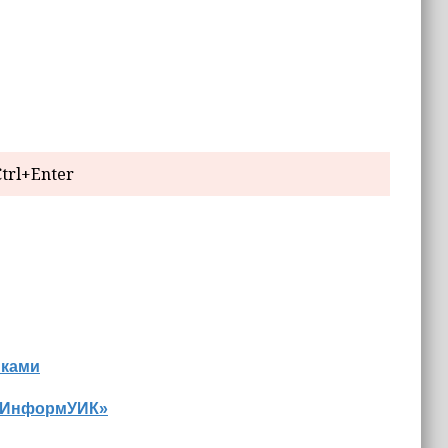
trl+Enter
иками
 «ИнформУИК»