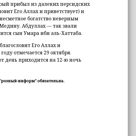
рый прибыл из далеких персидских
овит Его Аллах и приветствует) и
 несметное богатство неверным
 Медину. Абдуллах — так звали
тся сын Умара ибн аль-Хаттаба.
лагословит Его Аллах и
году отмечается 29 октября.
т день приходится на 12-ю ночь
Грозный-информ" обязательна.