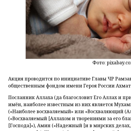
Фото: pixabay.c
Акция проводится по инициативе Главы ЧР Рамз
общественным фондом имени Героя России Ахмат
Посланник Аллаха (да благословит Его Аллах и пр
имён, наиболее известным из них является Мухам
(«Наиболее восхваляемый» или «Восхваляющий (Ал
(«Восхваляемый [Аллахом и творениями за его бл
[Господа]»), Амин («Надежный [и в мирских делах