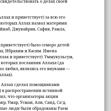
 свидетельствовать о делах своей
лах и приветствует) за всю его
которых Аллах назвал матерями
ейнаб, Джувайрия, Сафия, Рамла,
 приветствует) было семеро детей:
ах, Ибрахим и Касим. Имена
ллах и приветствует): Уммукульсум,
, которых посланник Аллаха (да
ьно любил, являлись его внуками —
ллах).
х Аллах сделал помощниками
т) в распространении истинной
тил, что организаторы акции
р, Умар, Усман, Али, Саид, Са’д,
нные люди были обрадованы Раем